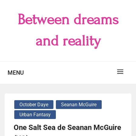
Skip
to
Between dreams
content
and reality
MENU
October Daye
Seanan McGuire
Urban Fantasy
One Salt Sea de Seanan McGuire