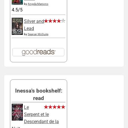
by
Angela Marsons
4.5/5
Silver and
Lead
by
Seanan McGuire
Inessa's bookshelf:
read
Le
Serpent et le
Descendant de la