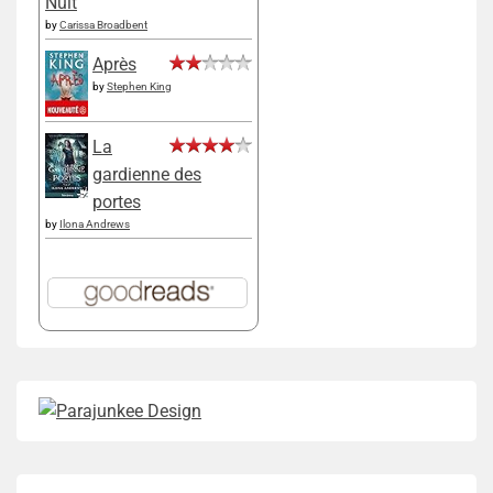
Nuit
by
Carissa Broadbent
Après
by
Stephen King
La
gardienne des
portes
by
Ilona Andrews