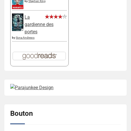
by
Stephen King
La
gardienne des
portes
by
Ilona Andrews
Bouton