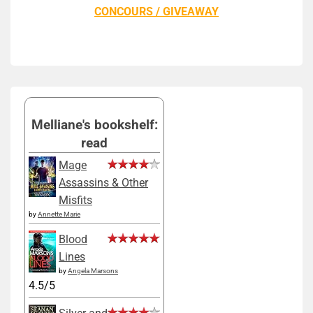
CONCOURS / GIVEAWAY
Melliane's bookshelf:
read
Mage
Assassins & Other
Misfits
by
Annette Marie
Blood
Lines
by
Angela Marsons
4.5/5