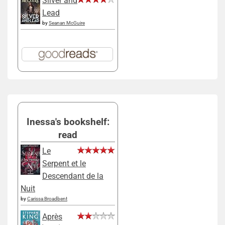
Silver and
Lead
by
Seanan McGuire
Inessa's bookshelf:
read
Le
Serpent et le
Descendant de la
Nuit
by
Carissa Broadbent
Après