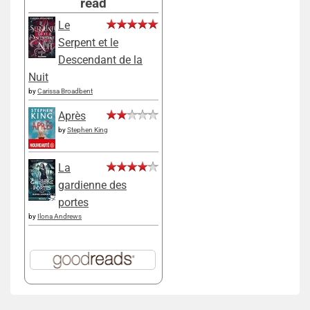
read
Le
Serpent et le
Descendant de la
Nuit
by
Carissa Broadbent
Après
by
Stephen King
La
gardienne des
portes
by
Ilona Andrews