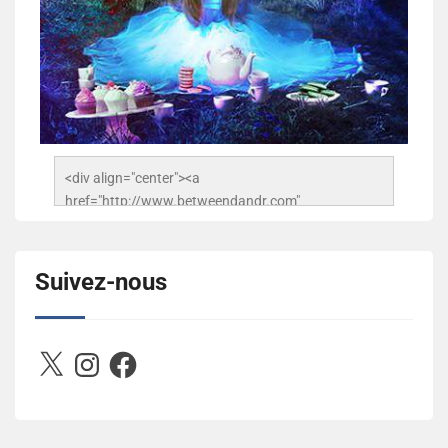
<div align="center"><a 
href="http://www.betweendandr.com" 
title="Between D&R"><img 
src="https://image.ibb.co/jcfFOA/14141704-
503716673157532-2788222864243652657-n.jpg" 
Suivez-nous
alt="Between D&R" style="border:none;" /></a>
</div>
X
Instagram
Facebook