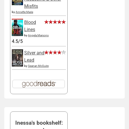
Misfits
by
Annette Marie
Blood
Lines
by
Angela Marsons
4.5/5
Silver and
Lead
by
Seanan McGuire
Inessa's bookshelf: