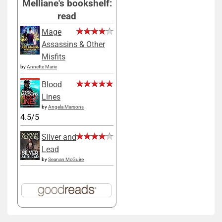
Melliane's bookshelf:
read
Mage
Assassins & Other
Misfits
by
Annette Marie
Blood
Lines
by
Angela Marsons
4.5/5
Silver and
Lead
by
Seanan McGuire