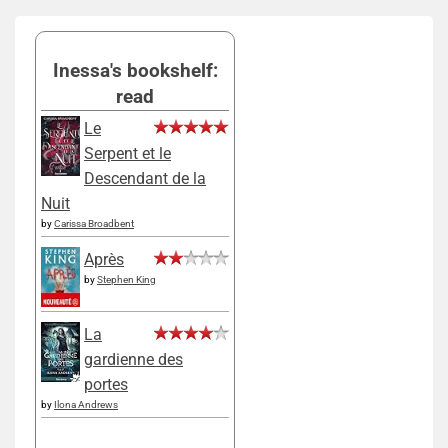
Inessa's bookshelf:
read
Le
Serpent et le
Descendant de la
Nuit
by
Carissa Broadbent
Après
by
Stephen King
La
gardienne des
portes
by
Ilona Andrews