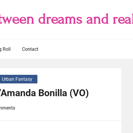
tween dreams and real
g Roll
Contact
Urban Fantasy
’Amanda Bonilla (VO)
mments