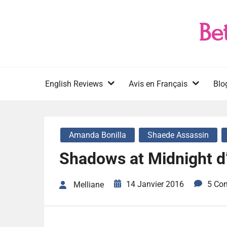
Skip
to
Be
content
English Reviews
Avis en Français
Blo
Amanda Bonilla
Shaede Assassin
Shadows at Midnight d
14 Janvier 2016
5 Co
Melliane