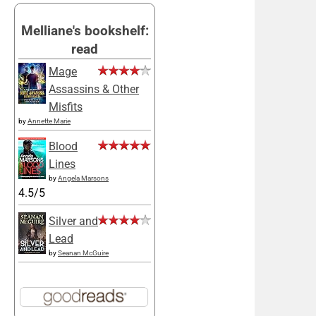
Melliane's bookshelf:
read
Mage
Assassins & Other
Misfits
by
Annette Marie
Blood
Lines
by
Angela Marsons
4.5/5
Silver and
Lead
by
Seanan McGuire