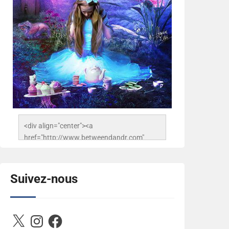
<div align="center"><a 
href="http://www.betweendandr.com" 
title="Between D&R"><img 
src="https://image.ibb.co/jcfFOA/14141704-
503716673157532-
Suivez-nous
2788222864243652657-n.jpg" 
alt="Between D&R" style="border:none;" />
</a></div>
X
Instagram
Facebook