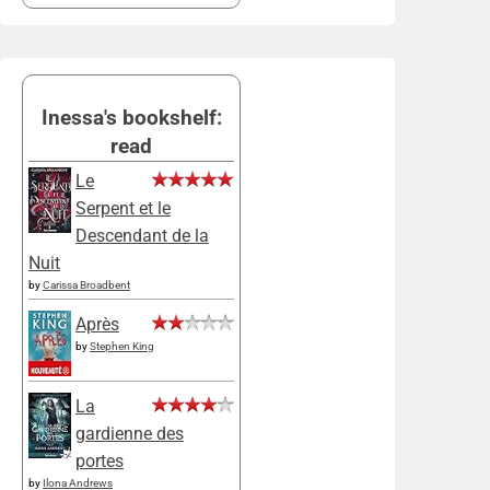
Inessa's bookshelf:
read
Le
Serpent et le
Descendant de la
Nuit
by
Carissa Broadbent
Après
by
Stephen King
La
gardienne des
portes
by
Ilona Andrews