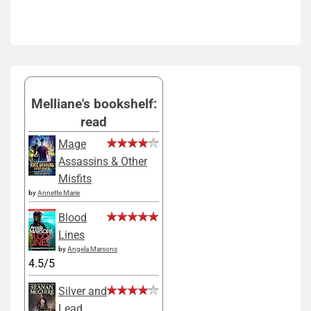
Melliane's bookshelf:
read
Mage
Assassins & Other
Misfits
by
Annette Marie
Blood
Lines
by
Angela Marsons
4.5/5
Silver and
Lead