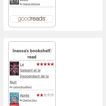
by
Seanan McGuire
Inessa's bookshelf:
read
Le
Serpent et le
Descendant de la
Nuit
by
Carissa Broadbent
Après
by
Stephen King