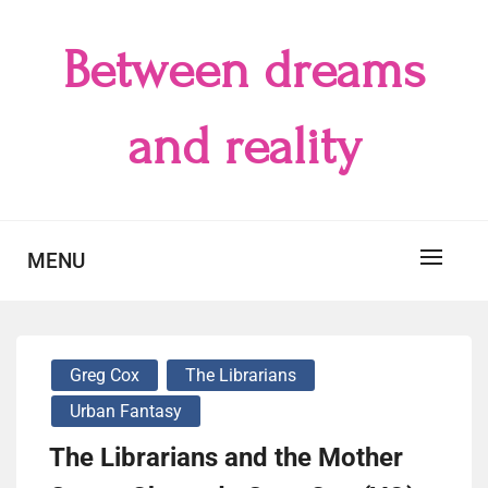
Skip
to
Between dreams
content
and reality
MENU
Greg Cox
The Librarians
Urban Fantasy
The Librarians and the Mother