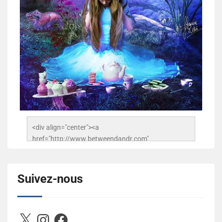
<div align="center"><a 
href="http://www.betweendandr.com" 
title="Between D&R"><img 
src="https://image.ibb.co/jcfFOA/14141704-
503716673157532-2788222864243652657-n.jpg" 
Suivez-nous
alt="Between D&R" style="border:none;" /></a>
</div>
X
Instagram
Facebook