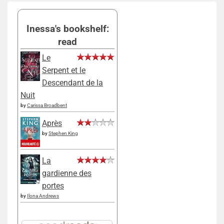
Inessa's bookshelf:
read
Le
Serpent et le
Descendant de la
Nuit
by
Carissa Broadbent
Après
by
Stephen King
La
gardienne des
portes
by
Ilona Andrews