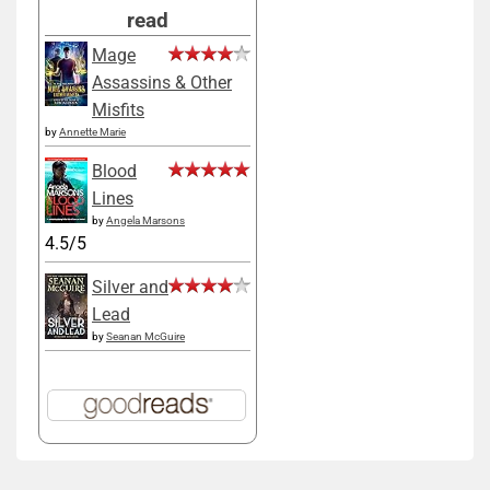
read
Mage
Assassins & Other
Misfits
by
Annette Marie
Blood
Lines
by
Angela Marsons
4.5/5
Silver and
Lead
by
Seanan McGuire