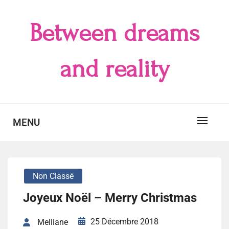
Skip
to
Between dreams
content
and reality
MENU
Non Classé
Joyeux Noël – Merry Christmas
25 Décembre 2018
Melliane