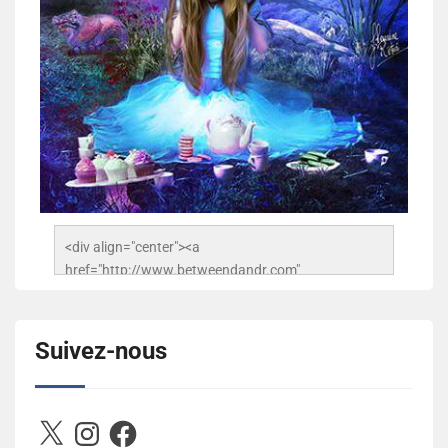
<div align="center"><a 
href="http://www.betweendandr.com" 
title="Between D&R"><img 
src="https://image.ibb.co/jcfFOA/14141704-
503716673157532-2788222864243652657-n.jpg" 
Suivez-nous
alt="Between D&R" style="border:none;" /></a>
</div>
X
Instagram
Facebook