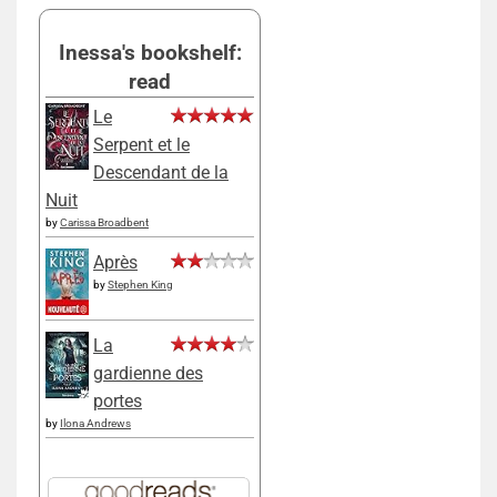
Inessa's bookshelf:
read
Le
Serpent et le
Descendant de la
Nuit
by
Carissa Broadbent
Après
by
Stephen King
La
gardienne des
portes
by
Ilona Andrews