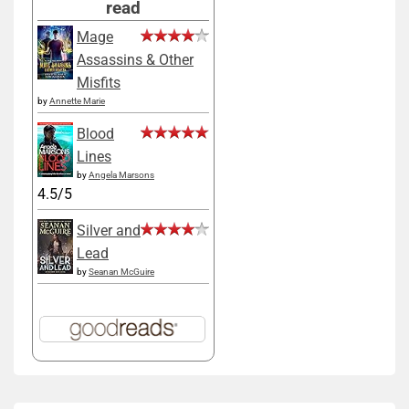
read
Mage
Assassins & Other
Misfits
by
Annette Marie
Blood
Lines
by
Angela Marsons
4.5/5
Silver and
Lead
by
Seanan McGuire