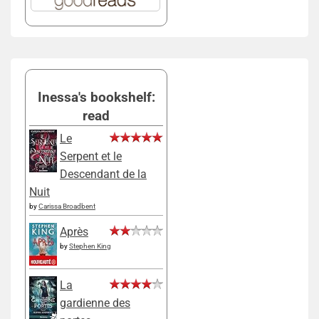
Inessa's bookshelf:
read
Le
Serpent et le
Descendant de la
Nuit
by
Carissa Broadbent
Après
by
Stephen King
La
gardienne des