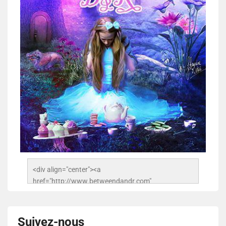
<div align="center"><a 
href="http://www.betweendandr.com" 
title="Between D&R"><img 
src="https://image.ibb.co/jcfFOA/14141704-
503716673157532-2788222864243652657-n.jpg" 
Suivez-nous