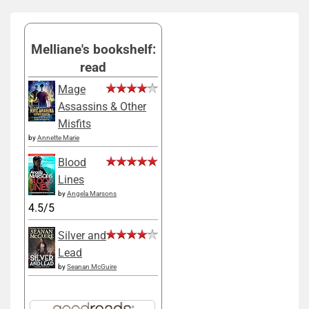
Melliane's bookshelf:
read
Mage
Assassins & Other
Misfits
by
Annette Marie
Blood
Lines
by
Angela Marsons
4.5/5
Silver and
Lead
by
Seanan McGuire