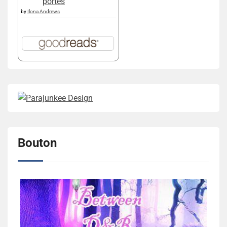
portes
by
Ilona Andrews
Bouton