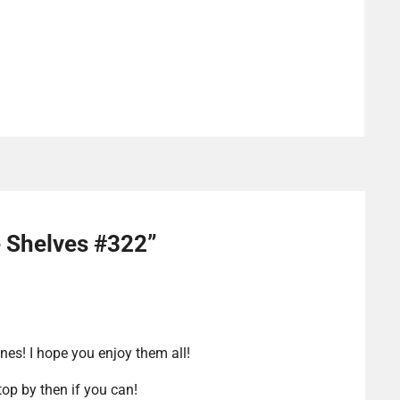
e Shelves #322
”
es! I hope you enjoy them all!
op by then if you can!