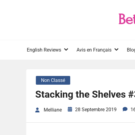
Skip
to
Be
content
English Reviews
Avis en Français
Blo
Non Classé
Stacking the Shelves 
28 Septembre 2019
1
Melliane