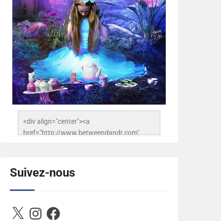
<div align="center"><a 
href="http://www.betweendandr.com" 
title="Between D&R"><img 
src="https://image.ibb.co/jcfFOA/14141704-
503716673157532-
Suivez-nous
2788222864243652657-n.jpg" 
alt="Between D&R" style="border:none;" />
</a></div>
X
Instagram
Facebook