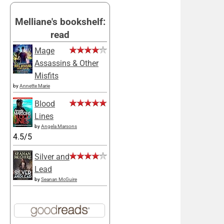
Melliane's bookshelf:
read
Mage
Assassins & Other
Misfits
by
Annette Marie
Blood
Lines
by
Angela Marsons
4.5/5
Silver and
Lead
by
Seanan McGuire