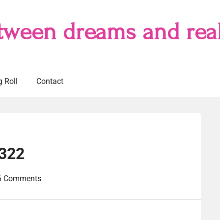
tween dreams and real
g Roll
Contact
#322
6 Comments