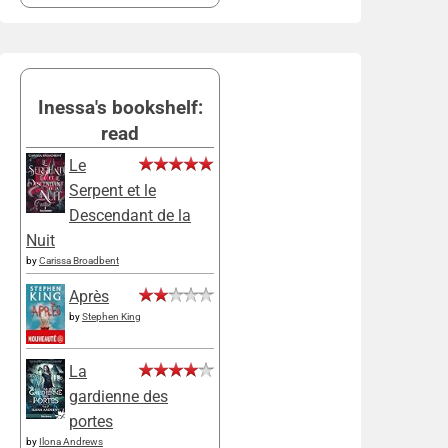
Inessa's bookshelf:
read
Le
Serpent et le
Descendant de la
Nuit
by
Carissa Broadbent
Après
by
Stephen King
La
gardienne des
portes
by
Ilona Andrews