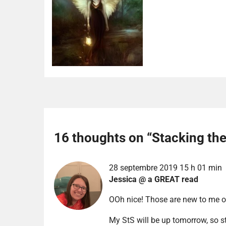
16 thoughts on “
Stacking th
28 septembre 2019 15 h 01 min
Jessica @ a GREAT read
OOh nice! Those are new to me on
My StS will be up tomorrow, so st