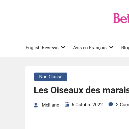
Skip
to
Be
content
English Reviews
Avis en Français
Blo
Non Classé
Les Oiseaux des marais
6 Octobre 2022
3 Com
Melliane