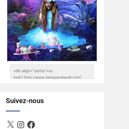
<div align="center"><a 
href="http://www.betweendandr.com" 
title="Between D&R"><img 
src="https://image.ibb.co/jcfFOA/14141704-
503716673157532-
Suivez-nous
2788222864243652657-n.jpg" 
alt="Between D&R" style="border:none;" />
</a></div>
X
Instagram
Facebook