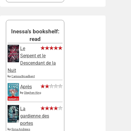
Inessa's bookshelf:
read
Le
Serpent et le
Descendant de la
Nuit
by
Carissa Broadbent
Après
by
Stephen King
La
gardienne des
portes
by
Ilona Andrews