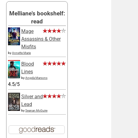
Melliane's bookshelf:
read
Mage
Assassins & Other
Misfits
by
Annette Marie
Blood
Lines
by
Angela Marsons
4.5/5
Silver and
Lead
by
Seanan McGuire