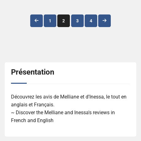
Navigation
1
2
3
4
des
articles
Présentation
Découvrez les avis de Melliane et d'Inessa, le tout en
anglais et Français.
~ Discover the Melliane and Inessa's reviews in
French and English