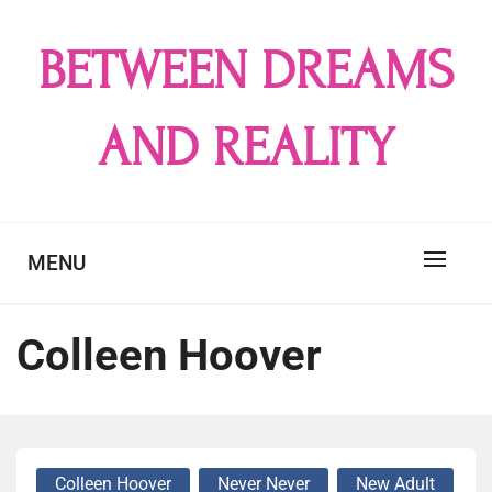
Skip
to
BETWEEN DREAMS
content
AND REALITY
MENU
Colleen Hoover
Colleen Hoover
Never Never
New Adult