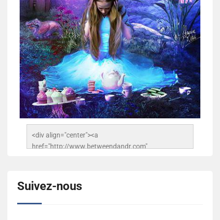
<div align="center"><a 
href="http://www.betweendandr.com" 
title="Between D&R"><img 
src="https://image.ibb.co/jcfFOA/14141704-
503716673157532-2788222864243652657-n.jpg" 
Suivez-nous
alt="Between D&R" style="border:none;" /></a>
</div>