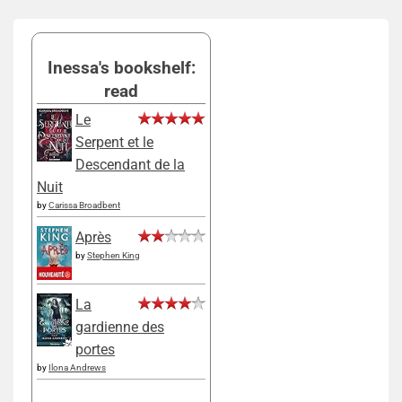
Inessa's bookshelf:
read
Le
Serpent et le
Descendant de la
Nuit
by
Carissa Broadbent
Après
by
Stephen King
La
gardienne des
portes
by
Ilona Andrews