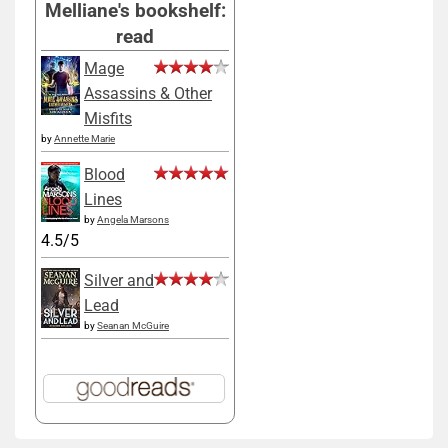
Melliane's bookshelf:
read
Mage
Assassins & Other
Misfits
by
Annette Marie
Blood
Lines
by
Angela Marsons
4.5/5
Silver and
Lead
by
Seanan McGuire