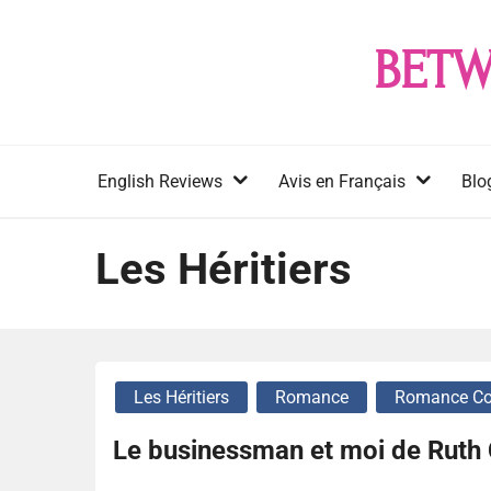
Skip
to
BETW
content
English Reviews
Avis en Français
Blo
Les Héritiers
Les Héritiers
Romance
Romance Co
Le businessman et moi de Ruth 