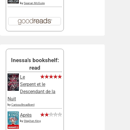
by
Seanan McGuire
Inessa's bookshelf:
read
Le
Serpent et le
Descendant de la
Nuit
by
Carissa Broadbent
Après
by
Stephen King