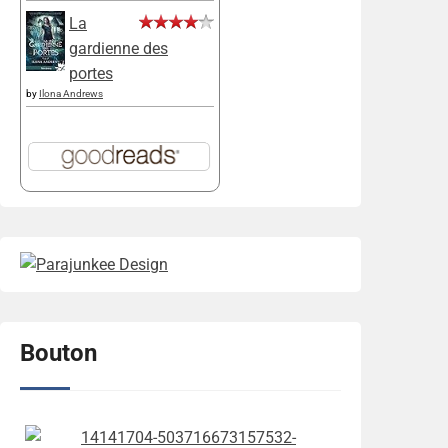
La
gardienne des
portes
by
Ilona Andrews
Bouton