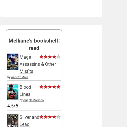
Melliane's bookshelf:
read
Mage
Assassins & Other
Misfits
by
Annette Marie
Blood
Lines
by
Angela Marsons
4.5/5
Silver and
Lead