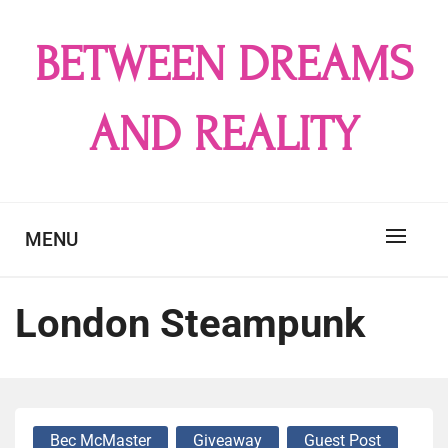
Skip
to
BETWEEN DREAMS
content
AND REALITY
MENU
London Steampunk
Bec McMaster
Giveaway
Guest Post