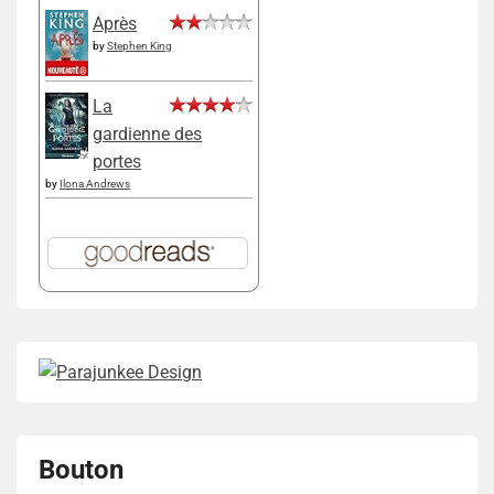
Après
by
Stephen King
La
gardienne des
portes
by
Ilona Andrews
Bouton