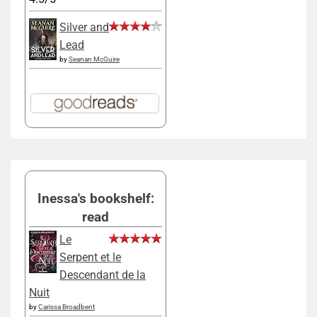
Silver and
Lead
by
Seanan McGuire
Inessa's bookshelf:
read
Le
Serpent et le
Descendant de la
Nuit
by
Carissa Broadbent