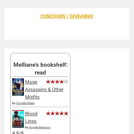
CONCOURS / GIVEAWAY
Melliane's bookshelf:
read
Mage
Assassins & Other
Misfits
by
Annette Marie
Blood
Lines
by
Angela Marsons
4.5/5