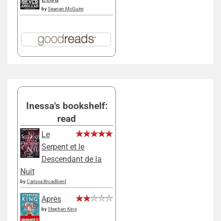
by
Seanan McGuire
Inessa's bookshelf:
read
Le
Serpent et le
Descendant de la
Nuit
by
Carissa Broadbent
Après
by
Stephen King