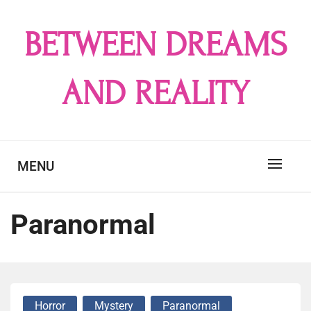
Skip
to
BETWEEN DREAMS
content
AND REALITY
MENU
Paranormal
Horror
Mystery
Paranormal