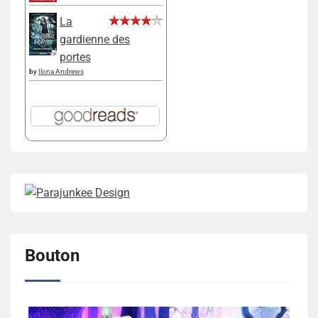
La
gardienne des
portes
by
Ilona Andrews
Bouton