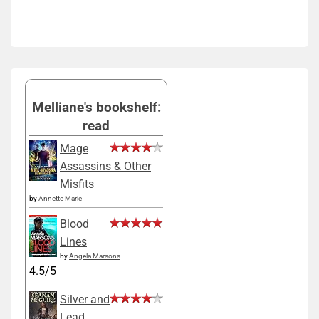
Melliane's bookshelf:
read
Mage
Assassins & Other
Misfits
by
Annette Marie
Blood
Lines
by
Angela Marsons
4.5/5
Silver and
Lead