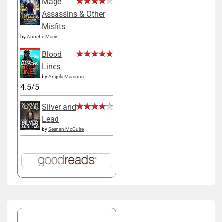
Mage
Assassins & Other
Misfits
by
Annette Marie
Blood
Lines
by
Angela Marsons
4.5/5
Silver and
Lead
by
Seanan McGuire