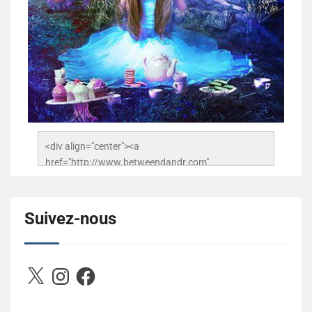
<div align="center"><a 
href="http://www.betweendandr.com" 
title="Between D&R"><img 
src="https://image.ibb.co/jcfFOA/14141704-
503716673157532-2788222864243652657-n.jpg" 
Suivez-nous
alt="Between D&R" style="border:none;" /></a>
</div>
X
Instagram
Facebook