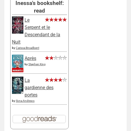
Inessa's bookshelf:
read
Le
Serpent et le
Descendant de la
Nuit
by
Carissa Broadbent
Après
by
Stephen King
La
gardienne des
portes
by
Ilona Andrews