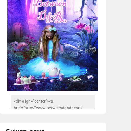
<div align="center"><a 
href="http://www.betweendandr.com" 
title="Between D&R"><img 
src="https://image.ibb.co/jcfFOA/14141704-
503716673157532-