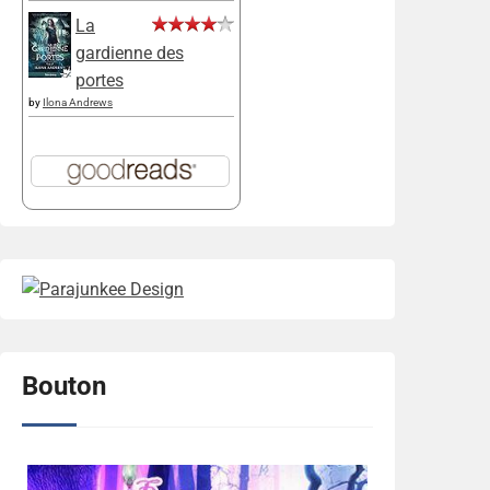
La
gardienne des
portes
by
Ilona Andrews
Bouton