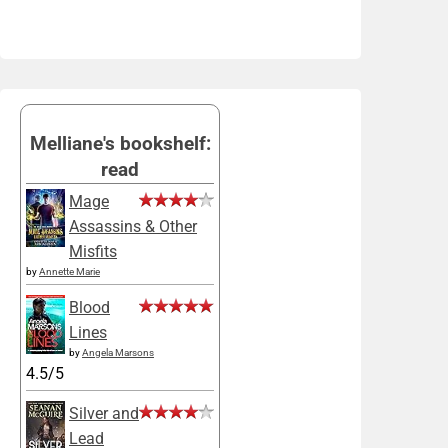
Melliane's bookshelf:
read
Mage
Assassins & Other
Misfits
by
Annette Marie
Blood
Lines
by
Angela Marsons
4.5/5
Silver and
Lead