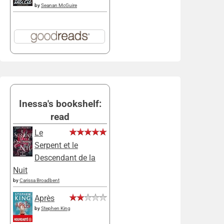
by
Seanan McGuire
Inessa's bookshelf:
read
Le
Serpent et le
Descendant de la
Nuit
by
Carissa Broadbent
Après
by
Stephen King