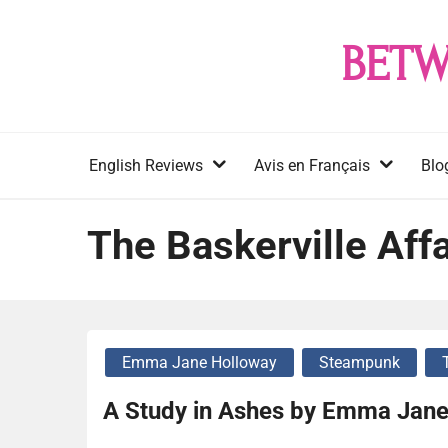
Skip
to
BETW
content
English Reviews
Avis en Français
Blo
The Baskerville Affa
Emma Jane Holloway
Steampunk
A Study in Ashes by Emma Jane