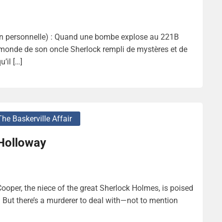
ion personnelle) : Quand une bombe explose au 221B
e monde de son oncle Sherlock rempli de mystères et de
’il […]
The Baskerville Affair
 Holloway
Cooper, the niece of the great Sherlock Holmes, is poised
y. But there’s a murderer to deal with—not to mention