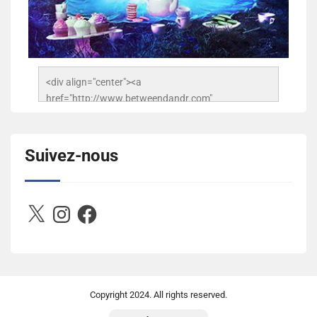
<div align="center"><a 
href="http://www.betweendandr.com" 
title="Between D&R"><img 
src="https://image.ibb.co/jcfFOA/14141704-
503716673157532-2788222864243652657-n.jpg" 
Suivez-nous
alt="Between D&R" style="border:none;" /></a>
</div>
X
Instagram
Facebook
Copyright
2024. All rights reserved.