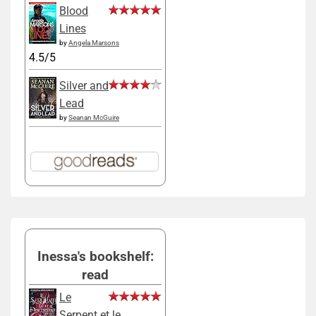
Blood
Lines
by
Angela Marsons
4.5/5
Silver and
Lead
by
Seanan McGuire
Inessa's bookshelf:
read
Le
Serpent et le