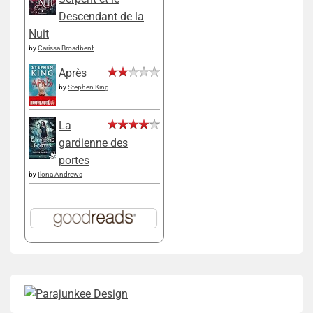
Descendant de la
Nuit
by
Carissa Broadbent
Après
by
Stephen King
La
gardienne des
portes
by
Ilona Andrews