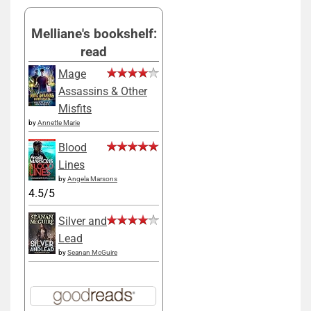
Melliane's bookshelf:
read
Mage
Assassins & Other
Misfits
by
Annette Marie
Blood
Lines
by
Angela Marsons
4.5/5
Silver and
Lead
by
Seanan McGuire