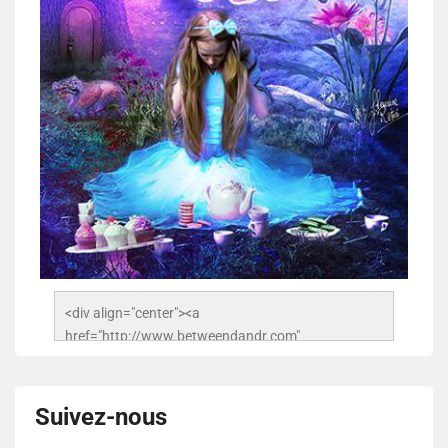
<div align="center"><a 
href="http://www.betweendandr.com" 
title="Between D&R"><img 
src="https://image.ibb.co/jcfFOA/14141704-
503716673157532-2788222864243652657-n.jpg" 
Suivez-nous
alt="Between D&R" style="border:none;" /></a>