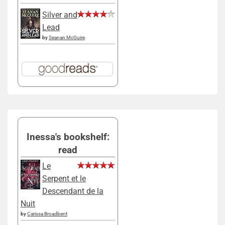
Silver and
Lead
by
Seanan McGuire
Inessa's bookshelf:
read
Le
Serpent et le
Descendant de la
Nuit
by
Carissa Broadbent