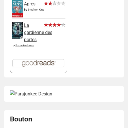
Après
by
Stephen King
La
gardienne des
portes
by
Ilona Andrews
Bouton