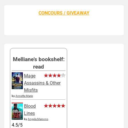
CONCOURS / GIVEAWAY
Melliane's bookshelf:
read
Mage
Assassins & Other
Misfits
by
Annette Marie
Blood
Lines
by
Angela Marsons
4.5/5