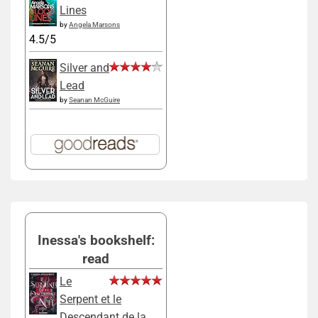
Lines
by
Angela Marsons
4.5/5
Silver and
Lead
by
Seanan McGuire
Inessa's bookshelf:
read
Le
Serpent et le
Descendant de la