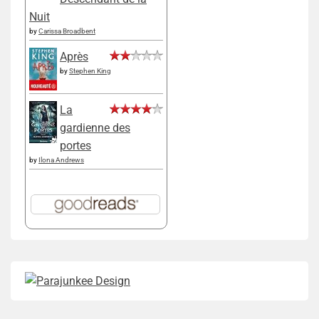
Nuit
by
Carissa Broadbent
Après
by
Stephen King
La
gardienne des
portes
by
Ilona Andrews