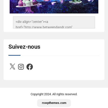
<div align="center"><a 
href="http://www.betweendandr.com" 
title="Between D&R"><img 
src="https://image.ibb.co/jcfFOA/14141704-
503716673157532-2788222864243652657-n.jpg" 
Suivez-nous
alt="Between D&R" style="border:none;" /></a>
</div>
X
Instagram
Facebook
Copyright
2024. All rights reserved.
rswpthemes.com