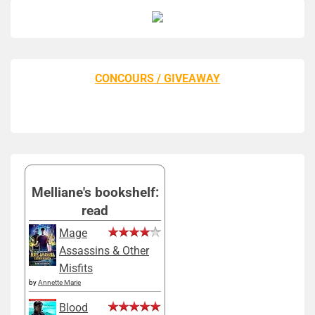
CONCOURS / GIVEAWAY
Melliane's bookshelf:
read
Mage
Assassins & Other
Misfits
by
Annette Marie
Blood