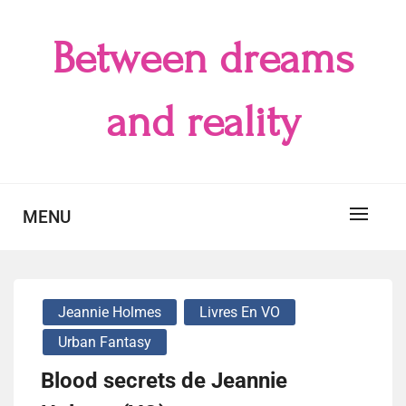
Skip
to
Between dreams
content
and reality
MENU
Jeannie Holmes
Livres En VO
Urban Fantasy
Blood secrets de Jeannie