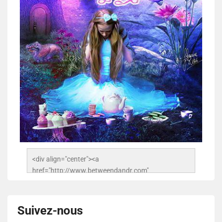
<div align="center"><a 
href="http://www.betweendandr.com" 
title="Between D&R"><img 
src="https://image.ibb.co/jcfFOA/14141704-
503716673157532-2788222864243652657-n.jpg" 
Suivez-nous
alt="Between D&R" style="border:none;" /></a>