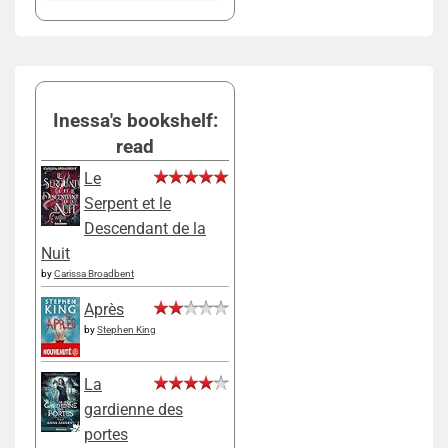
Inessa's bookshelf:
read
Le
Serpent et le
Descendant de la
Nuit
by
Carissa Broadbent
Après
by
Stephen King
La
gardienne des
portes