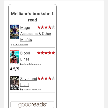
Melliane's bookshelf:
read
Mage
Assassins & Other
Misfits
by
Annette Marie
Blood
Lines
by
Angela Marsons
4.5/5
Silver and
Lead
by
Seanan McGuire