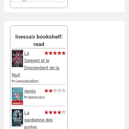
Inessa's bookshelf:
read
Le
Serpent et le
Descendant de la
Nuit
by
Carissa Broadbent
Après
by
Stephen King
La
gardienne des
portes