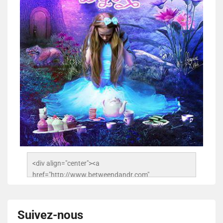
<div align="center"><a 
href="http://www.betweendandr.com" 
title="Between D&R"><img 
src="https://image.ibb.co/jcfFOA/14141704-
503716673157532-2788222864243652657-n.jpg" 
Suivez-nous
alt="Between D&R" style="border:none;" /></a>