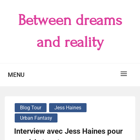
Skip
to
Between dreams
content
and reality
MENU
Blog Tour
Jess Haines
Urban Fantasy
Interview avec Jess Haines pour