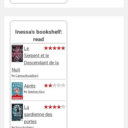
Inessa's bookshelf:
read
Le
Serpent et le
Descendant de la
Nuit
by
Carissa Broadbent
Après
by
Stephen King
La
gardienne des
portes
by
Ilona Andrews