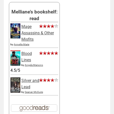
Melliane's bookshelf:
read
Mage
Assassins & Other
Misfits
by
Annette Marie
Blood
Lines
by
Angela Marsons
4.5/5
Silver and
Lead
by
Seanan McGuire