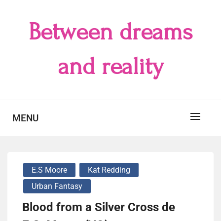
Skip
to
Between dreams
content
and reality
MENU
E.S Moore
Kat Redding
Urban Fantasy
Blood from a Silver Cross de