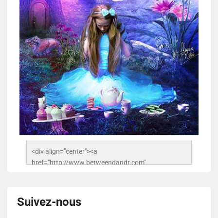
<div align="center"><a 
href="http://www.betweendandr.com" 
title="Between D&R"><img 
src="https://image.ibb.co/jcfFOA/14141704-
503716673157532-2788222864243652657-n.jpg" 
Suivez-nous
alt="Between D&R" style="border:none;" /></a>