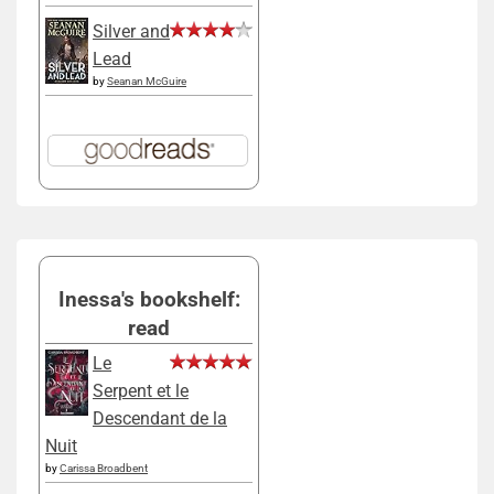
Silver and
Lead
by
Seanan McGuire
Inessa's bookshelf:
read
Le
Serpent et le
Descendant de la
Nuit
by
Carissa Broadbent