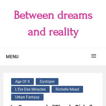
Skip
to
Between dreams
content
and reality
MENU
Age Of X
Dystopie
L'Ere Des Miracles
Richelle Mead
Urban Fantasy