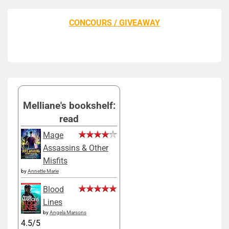
CONCOURS / GIVEAWAY
Melliane's bookshelf:
read
Mage
Assassins & Other
Misfits
by
Annette Marie
Blood
Lines
by
Angela Marsons
4.5/5