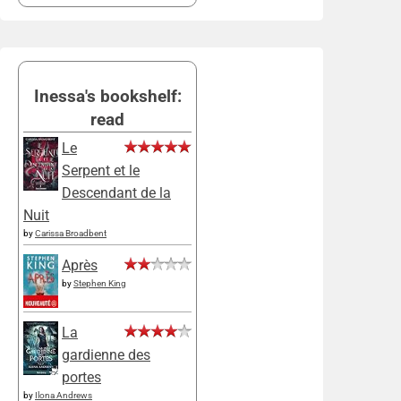
Inessa's bookshelf:
read
Le
Serpent et le
Descendant de la
Nuit
by
Carissa Broadbent
Après
by
Stephen King
La
gardienne des
portes
by
Ilona Andrews