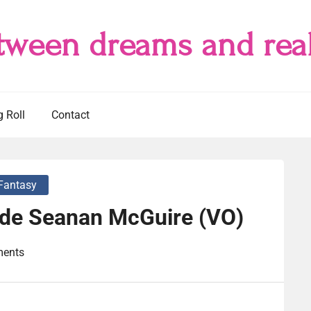
tween dreams and real
g Roll
Contact
Fantasy
de Seanan McGuire (VO)
ents