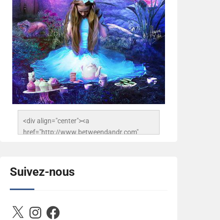
<div align="center"><a 
href="http://www.betweendandr.com" 
title="Between D&R"><img 
src="https://image.ibb.co/jcfFOA/14141704-
503716673157532-
Suivez-nous
2788222864243652657-n.jpg" 
alt="Between D&R" style="border:none;" />
</a></div>
X
Instagram
Facebook