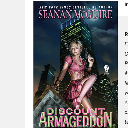
I
R
F
C
P
é
l
v
e
c
t