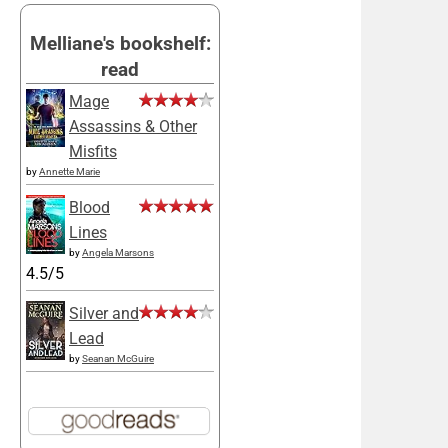
Melliane's bookshelf:
read
Mage
Assassins & Other
Misfits
by
Annette Marie
Blood
Lines
by
Angela Marsons
4.5/5
Silver and
Lead
by
Seanan McGuire