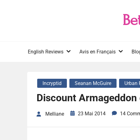
Skip
to
Be
content
English Reviews
Avis en Français
Blo
Incryptid
Seanan McGuire
Urban 
Discount Armageddon 
23 Mai 2014
14 Comm
Melliane