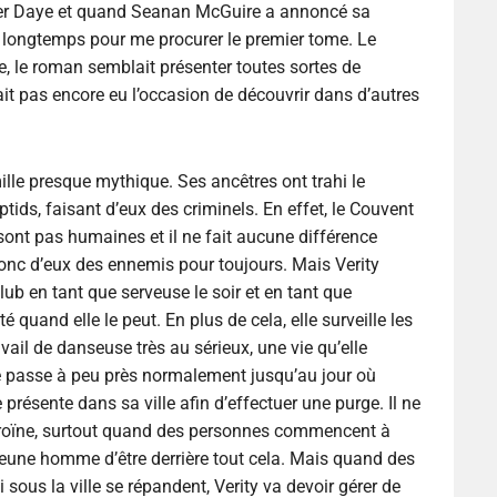
ober Daye et quand Seanan McGuire a annoncé sa
lu longtemps pour me procurer le premier tome. Le
e, le roman semblait présenter toutes sortes de
it pas encore eu l’occasion de découvrir dans d’autres
lle presque mythique. Ses ancêtres ont trahi le
tids, faisant d’eux des criminels. En effet, le Couvent
 sont pas humaines et il ne fait aucune différence
 donc d’eux des ennemis pour toujours. Mais Verity
ub en tant que serveuse le soir et en tant que
 quand elle le peut. En plus de cela, elle surveille les
vail de danseuse très au sérieux, une vie qu’elle
e passe à peu près normalement jusqu’au jour où
ésente dans sa ville afin d’effectuer une purge. Il ne
héroïne, surtout quand des personnes commencent à
 jeune homme d’être derrière tout cela. Mais quand des
sous la ville se répandent, Verity va devoir gérer de