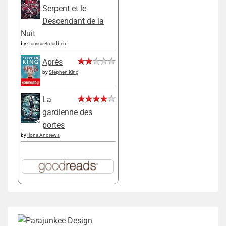
Serpent et le
Descendant de la
Nuit
by
Carissa Broadbent
Après
by
Stephen King
La
gardienne des
portes
by
Ilona Andrews