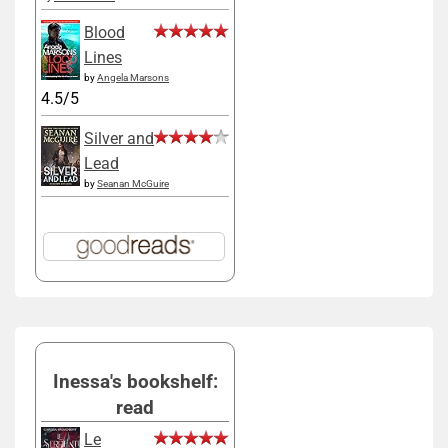
Blood
Lines
by
Angela Marsons
4.5/5
Silver and
Lead
by
Seanan McGuire
Inessa's bookshelf:
read
Le