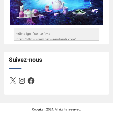
<div align="center"><a 
href="http://www.betweendandr.com" 
title="Between D&R"><img 
src="https://image.ibb.co/jcfFOA/14141704-
503716673157532-2788222864243652657-n.jpg" 
Suivez-nous
alt="Between D&R" style="border:none;" /></a>
</div>
X
Instagram
Facebook
Copyright
2024. All rights reserved.