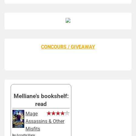
CONCOURS / GIVEAWAY
Melliane's bookshelf:
read
Mage
Assassins & Other
Misfits
by
Annette Marie