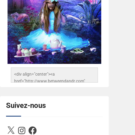
<div align="center"><a 
href="http://www.betweendandr.com" 
title="Between D&R"><img 
src="https://image.ibb.co/jcfFOA/14141704-
503716673157532-
Suivez-nous
2788222864243652657-n.jpg" 
alt="Between D&R" style="border:none;" />
</a></div>
X
Instagram
Facebook