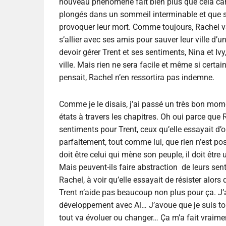
nouveau phénomène fait bien plus que cela car 
plongés dans un sommeil interminable et que s’
provoquer leur mort. Comme toujours, Rachel va
s’allier avec ses amis pour sauver leur ville d
devoir gérer Trent et ses sentiments, Nina et I
ville. Mais rien ne sera facile et même si certai
pensait, Rachel n’en ressortira pas indemne.
Comme je le disais, j’ai passé un très bon mom
états à travers les chapitres. Oh oui parce que
sentiments pour Trent, ceux qu’elle essayait d’ou
parfaitement, tout comme lui, que rien n’est pos
doit être celui qui mène son peuple, il doit êtr
Mais peuvent-ils faire abstraction de leurs sen
Rachel, à voir qu’elle essayait de résister alors
Trent n’aide pas beaucoup non plus pour ça. J’a
développement avec Al… J’avoue que je suis t
tout va évoluer ou changer… Ça m’a fait vraim