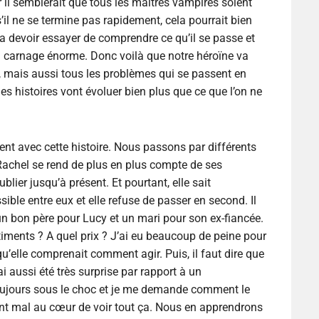
il semblerait que tous les maîtres vampires soient
il ne se termine pas rapidement, cela pourrait bien
 devoir essayer de comprendre ce qu’il se passe et
’un carnage énorme. Donc voilà que notre héroïne va
vy, mais aussi tous les problèmes qui se passent en
nes histoires vont évoluer bien plus que ce que l’on ne
ent avec cette histoire. Nous passons par différents
 Rachel se rend de plus en plus compte de ses
blier jusqu’à présent. Et pourtant, elle sait
sible entre eux et elle refuse de passer en second. Il
e un bon père pour Lucy et un mari pour son ex-fiancée.
timents ? A quel prix ? J’ai eu beaucoup de peine pour
 qu’elle comprenait comment agir. Puis, il faut dire que
i aussi été très surprise par rapport à un
oujours sous le choc et je me demande comment le
ent mal au cœur de voir tout ça. Nous en apprendrons