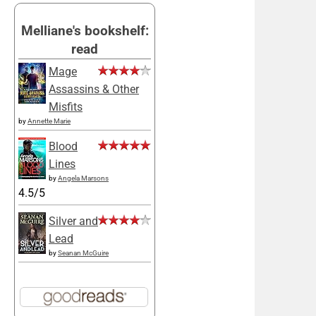
Melliane's bookshelf:
read
Mage
Assassins & Other
Misfits
by
Annette Marie
Blood
Lines
by
Angela Marsons
4.5/5
Silver and
Lead
by
Seanan McGuire