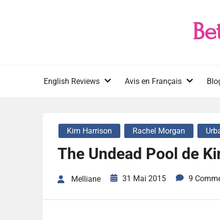
Skip
to
Be
content
English Reviews
Avis en Français
Blo
Kim Harrison
Rachel Morgan
Urb
The Undead Pool de Ki
31 Mai 2015
9 Comme
Melliane