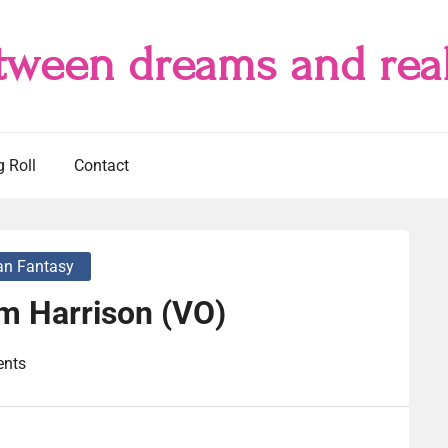
tween dreams and real
g Roll
Contact
an Fantasy
m Harrison (VO)
nts