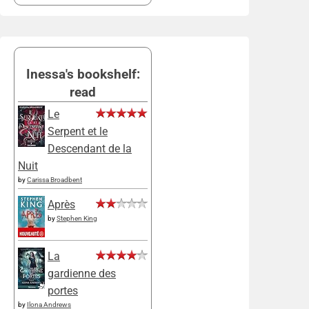
Inessa's bookshelf:
read
Le
Serpent et le
Descendant de la
Nuit
by
Carissa Broadbent
Après
by
Stephen King
La
gardienne des
portes
by
Ilona Andrews