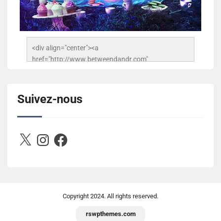
<div align="center"><a 
href="http://www.betweendandr.com" 
title="Between D&R"><img 
src="https://image.ibb.co/jcfFOA/14141704-
503716673157532-2788222864243652657-n.jpg" 
Suivez-nous
alt="Between D&R" style="border:none;" /></a>
</div>
X
Instagram
Facebook
Copyright
2024. All rights reserved.
rswpthemes.com