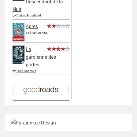
Descendant de la
Nuit
by
Carissa Broadbent
Après
by
Stephen King
La
gardienne des
portes
by
Ilona Andrews