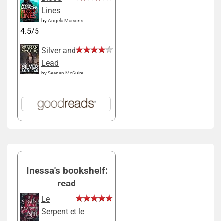
Lines
by
Angela Marsons
4.5/5
Silver and
Lead
by
Seanan McGuire
Inessa's bookshelf:
read
Le
Serpent et le