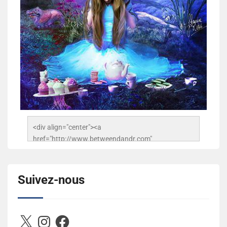
<div align="center"><a 
href="http://www.betweendandr.com" 
title="Between D&R"><img 
src="https://image.ibb.co/jcfFOA/14141704-
503716673157532-2788222864243652657-n.jpg" 
Suivez-nous
alt="Between D&R" style="border:none;" /></a>
</div>
X
Instagram
Facebook