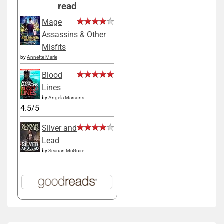
read
Mage
Assassins & Other
Misfits
by
Annette Marie
Blood
Lines
by
Angela Marsons
4.5/5
Silver and
Lead
by
Seanan McGuire