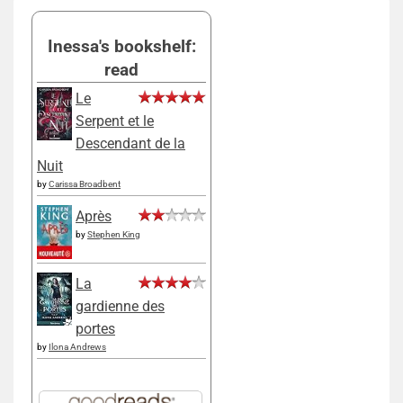
Inessa's bookshelf:
read
Le
Serpent et le
Descendant de la
Nuit
by
Carissa Broadbent
Après
by
Stephen King
La
gardienne des
portes
by
Ilona Andrews