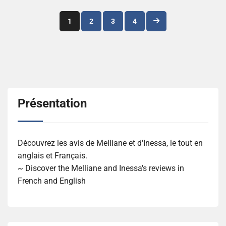
Navigation
1
2
3
4
des
articles
Présentation
Découvrez les avis de Melliane et d'Inessa, le tout en
anglais et Français.
~ Discover the Melliane and Inessa's reviews in
French and English