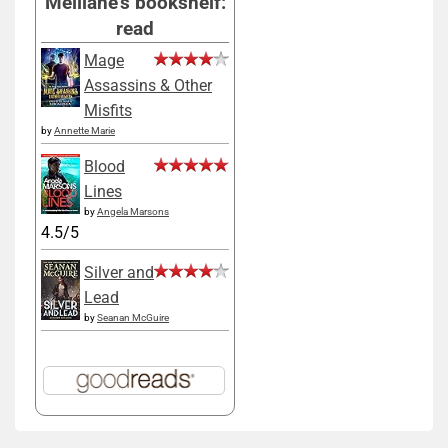
Melliane's bookshelf:
read
Mage
Assassins & Other
Misfits
by
Annette Marie
Blood
Lines
by
Angela Marsons
4.5/5
Silver and
Lead
by
Seanan McGuire