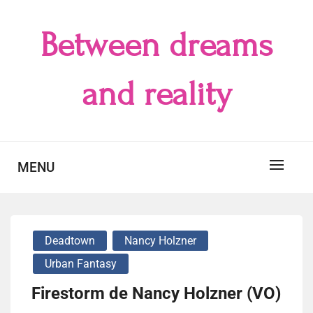
Skip
to
Between dreams
content
and reality
MENU
Deadtown
Nancy Holzner
Urban Fantasy
Firestorm de Nancy Holzner (VO)