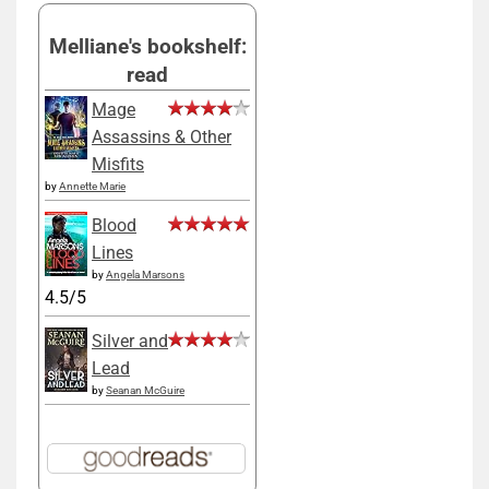
Melliane's bookshelf:
read
Mage
Assassins & Other
Misfits
by
Annette Marie
Blood
Lines
by
Angela Marsons
4.5/5
Silver and
Lead
by
Seanan McGuire