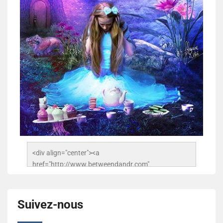
<div align="center"><a 
href="http://www.betweendandr.com" 
title="Between D&R"><img 
src="https://image.ibb.co/jcfFOA/14141704-
503716673157532-2788222864243652657-n.jpg" 
Suivez-nous
alt="Between D&R" style="border:none;" /></a>
</div>