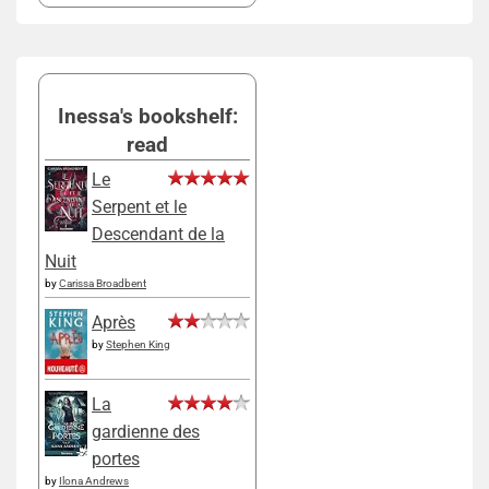
Inessa's bookshelf:
read
Le
Serpent et le
Descendant de la
Nuit
by
Carissa Broadbent
Après
by
Stephen King
La
gardienne des
portes
by
Ilona Andrews