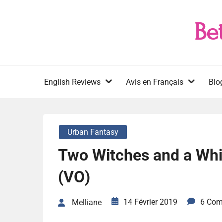
Skip
to
Be
content
English Reviews
Avis en Français
Blo
Urban Fantasy
Two Witches and a Whi
(VO)
14 Février 2019
6 Co
Melliane