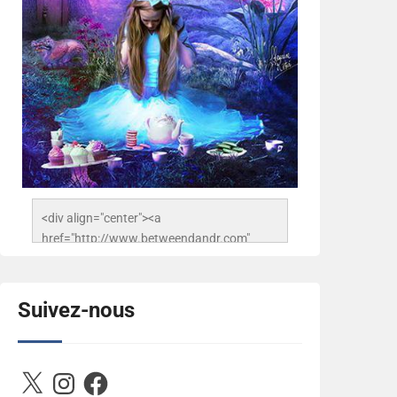
<div align="center"><a 
href="http://www.betweendandr.com" 
title="Between D&R"><img 
src="https://image.ibb.co/jcfFOA/14141704-
503716673157532-
Suivez-nous
2788222864243652657-n.jpg" 
alt="Between D&R" style="border:none;" />
</a></div>
X
Instagram
Facebook