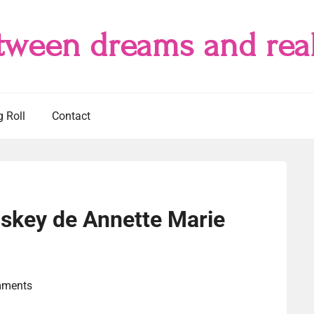
tween dreams and real
g Roll
Contact
skey de Annette Marie
mments