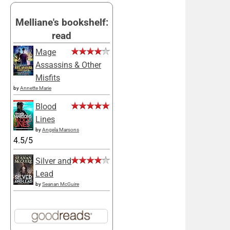
Melliane's bookshelf:
read
Mage
Assassins & Other
Misfits
by
Annette Marie
Blood
Lines
by
Angela Marsons
4.5/5
Silver and
Lead
by
Seanan McGuire