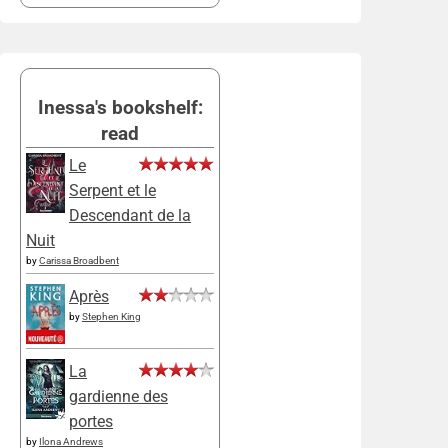
Inessa's bookshelf:
read
Le
Serpent et le
Descendant de la
Nuit
by
Carissa Broadbent
Après
by
Stephen King
La
gardienne des
portes
by
Ilona Andrews