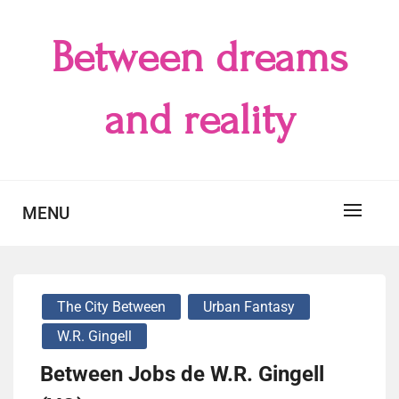
Skip
to
Between dreams
content
and reality
MENU
The City Between
Urban Fantasy
W.R. Gingell
Between Jobs de W.R. Gingell