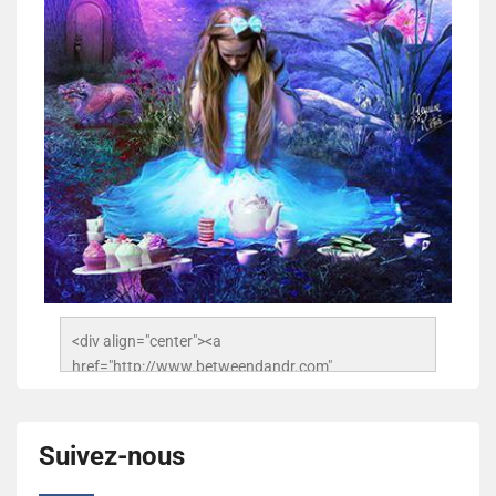
<div align="center"><a 
href="http://www.betweendandr.com" 
title="Between D&R"><img 
src="https://image.ibb.co/jcfFOA/14141704-
503716673157532-2788222864243652657-n.jpg" 
Suivez-nous
alt="Between D&R" style="border:none;" /></a>
</div>