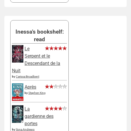
Inessa's bookshelf:
read
Le
Serpent et le
Descendant de la
Nuit
by
Carissa Broadbent
Après
by
Stephen King
La
gardienne des
portes
by
Ilona Andrews