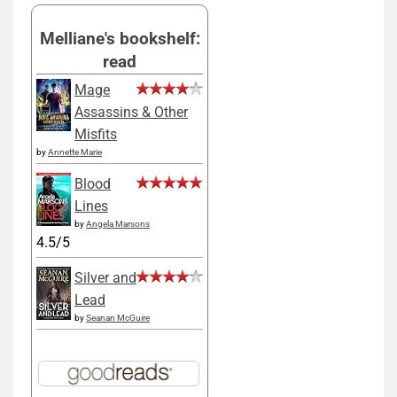
Melliane's bookshelf:
read
Mage
Assassins & Other
Misfits
by
Annette Marie
Blood
Lines
by
Angela Marsons
4.5/5
Silver and
Lead
by
Seanan McGuire