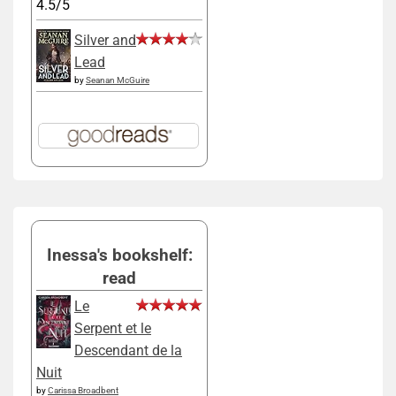
4.5/5
Silver and
Lead
by
Seanan McGuire
Inessa's bookshelf:
read
Le
Serpent et le
Descendant de la
Nuit
by
Carissa Broadbent