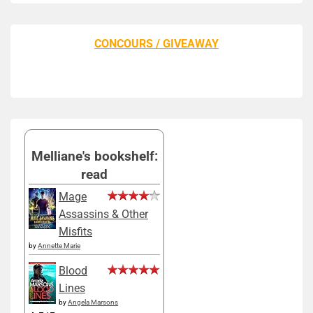
CONCOURS / GIVEAWAY
Melliane's bookshelf:
read
Mage
Assassins & Other
Misfits
by
Annette Marie
Blood
Lines
by
Angela Marsons