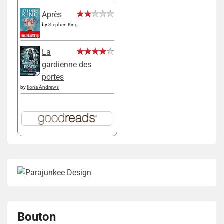
Après
by
Stephen King
La
gardienne des
portes
by
Ilona Andrews
Bouton