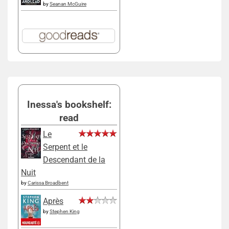
by
Seanan McGuire
Inessa's bookshelf:
read
Le
Serpent et le
Descendant de la
Nuit
by
Carissa Broadbent
Après
by
Stephen King