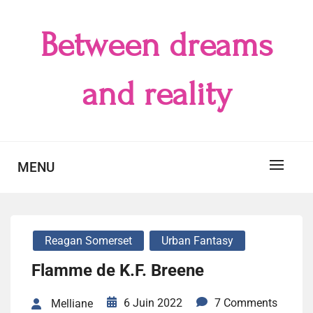
Skip
to
Between dreams
content
and reality
MENU
Reagan Somerset
Urban Fantasy
Flamme de K.F. Breene
6 Juin 2022
7 Comments
Melliane