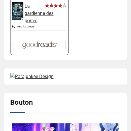
La
gardienne des
portes
by
Ilona Andrews
Bouton