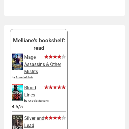
Melliane's bookshelf:
read
Mage
Assassins & Other
Misfits
by
Annette Marie
Blood
Lines
by
Angela Marsons
4.5/5
Silver and
Lead