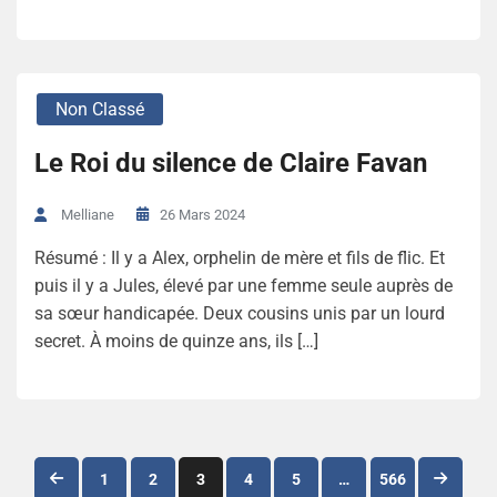
Non Classé
Le Roi du silence de Claire Favan
26 Mars 2024
Melliane
Résumé : Il y a Alex, orphelin de mère et fils de flic. Et
puis il y a Jules, élevé par une femme seule auprès de
sa sœur handicapée. Deux cousins unis par un lourd
secret. À moins de quinze ans, ils […]
Navigation
1
2
3
4
5
…
566