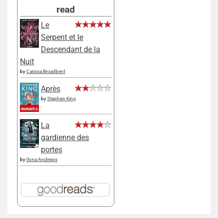
read
Le
Serpent et le
Descendant de la
Nuit
by
Carissa Broadbent
Après
by
Stephen King
La
gardienne des
portes
by
Ilona Andrews