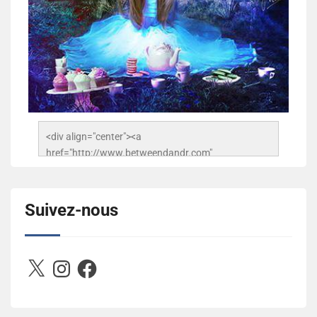
<div align="center"><a 
href="http://www.betweendandr.com" 
title="Between D&R"><img 
src="https://image.ibb.co/jcfFOA/14141704-
503716673157532-2788222864243652657-n.jpg" 
Suivez-nous
alt="Between D&R" style="border:none;" /></a>
</div>
X
Instagram
Facebook