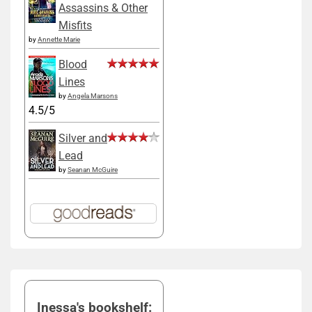
Assassins & Other
Misfits
by
Annette Marie
Blood
Lines
by
Angela Marsons
4.5/5
Silver and
Lead
by
Seanan McGuire
Inessa's bookshelf: