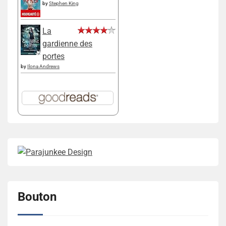
by
Stephen King
La
gardienne des
portes
by
Ilona Andrews
Bouton