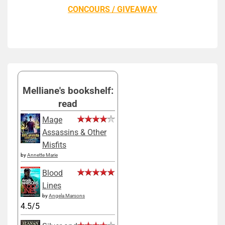
CONCOURS / GIVEAWAY
Melliane's bookshelf:
read
Mage
Assassins & Other
Misfits
by
Annette Marie
Blood
Lines
by
Angela Marsons
4.5/5