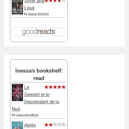
Silver and
Lead
by
Seanan McGuire
Inessa's bookshelf:
read
Le
Serpent et le
Descendant de la
Nuit
by
Carissa Broadbent
Après