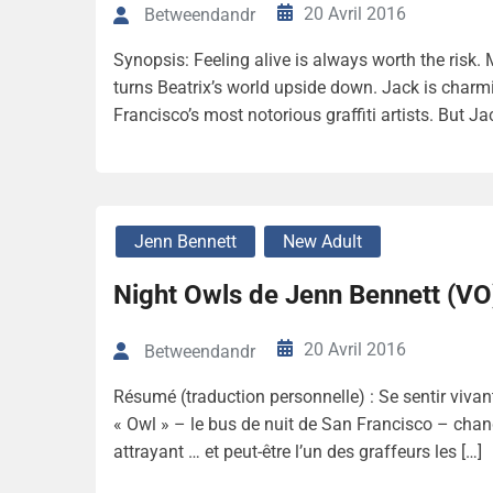
20 Avril 2016
Betweendandr
Synopsis: Feeling alive is always worth the risk
turns Beatrix’s world upside down. Jack is charm
Francisco’s most notorious graffiti artists. But Ja
Jenn Bennett
New Adult
Night Owls de Jenn Bennett (VO
20 Avril 2016
Betweendandr
Résumé (traduction personnelle) : Se sentir vivan
« Owl » – le bus de nuit de San Francisco – chan
attrayant … et peut-être l’un des graffeurs les […]