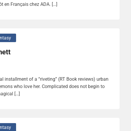
tôt en Français chez ADA. […]
ntasy
nett
al installment of a “riveting” (RT Book reviews) urban
emons who love her. Complicated does not begin to
magical […]
ntasy