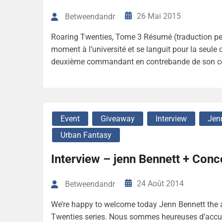
26 Mai 2015
Betweendandr
Roaring Twenties, Tome 3 Résumé (traduction per
moment à l’université et se languit pour la seule 
deuxième commandant en contrebande de son cél
Event
Giveaway
Interview
Jen
Urban Fantasy
Interview – jenn Bennett + Con
24 Août 2014
Betweendandr
We’re happy to welcome today Jenn Bennett the au
Twenties series. Nous sommes heureuses d’accueill