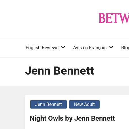
Skip
to
BETW
content
English Reviews
Avis en Français
Blo
Jenn Bennett
Jenn Bennett
New Adult
Night Owls by Jenn Bennett