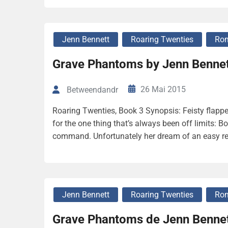
Jenn Bennett
Roaring Twenties
Rom
Grave Phantoms by Jenn Benne
26 Mai 2015
Betweendandr
Roaring Twenties, Book 3 Synopsis: Feisty flapp
for the one thing that’s always been off limits: B
command. Unfortunately her dream of an easy reun
Jenn Bennett
Roaring Twenties
Rom
Grave Phantoms de Jenn Bennet