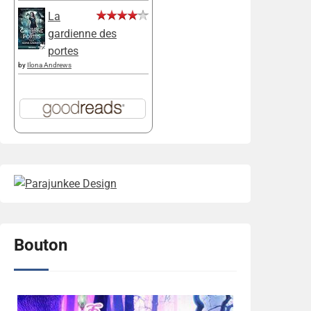
La
gardienne des
portes
by
Ilona Andrews
Bouton