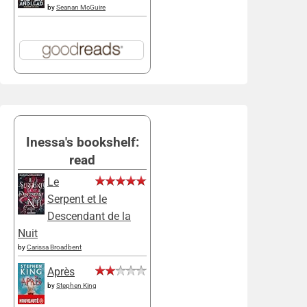
by
Seanan McGuire
Inessa's bookshelf:
read
Le
Serpent et le
Descendant de la
Nuit
by
Carissa Broadbent
Après
by
Stephen King