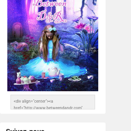
<div align="center"><a 
href="http://www.betweendandr.com" 
title="Between D&R"><img 
src="https://image.ibb.co/jcfFOA/14141704-
503716673157532-