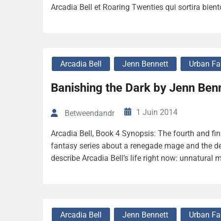
Arcadia Bell et Roaring Twenties qui sortira bien
Arcadia Bell
Jenn Bennett
Urban Fa
Banishing the Dark by Jenn Ben
1 Juin 2014
Betweendandr
Arcadia Bell, Book 4 Synopsis: The fourth and fin
fantasy series about a renegade mage and the d
describe Arcadia Bell’s life right now: unnatural 
Arcadia Bell
Jenn Bennett
Urban Fa