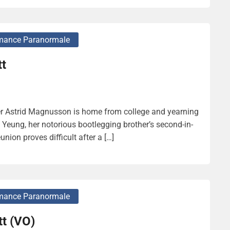
ance Paranormale
tt
er Astrid Magnusson is home from college and yearning
o Yeung, her notorious bootlegging brother’s second-in-
ion proves difficult after a […]
ance Paranormale
t (VO)