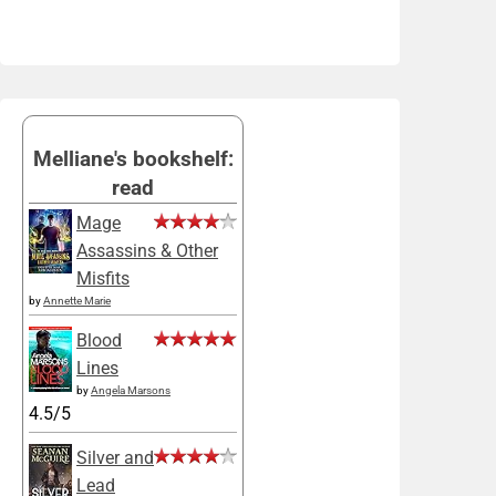
Melliane's bookshelf:
read
Mage
Assassins & Other
Misfits
by
Annette Marie
Blood
Lines
by
Angela Marsons
4.5/5
Silver and
Lead