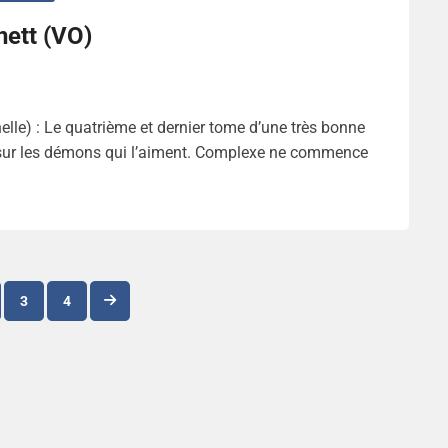
nett (VO)
lle) : Le quatrième et dernier tome d’une très bonne
t sur les démons qui l’aiment. Complexe ne commence
Navigation
3
4
des
articles