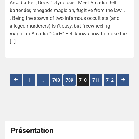
Arcadia Bell, Book 1 Synopsis : Meet Arcadia Bell:
bartender, renegade magician, fugitive from the law. . .
. Being the spawn of two infamous occultists (and
alleged murderers) isn’t easy, but freewheeling
magician Arcadia “Cady” Bell knows how to make the
[…]
Navigation
1
…
708
709
710
711
712
des
articles
Présentation