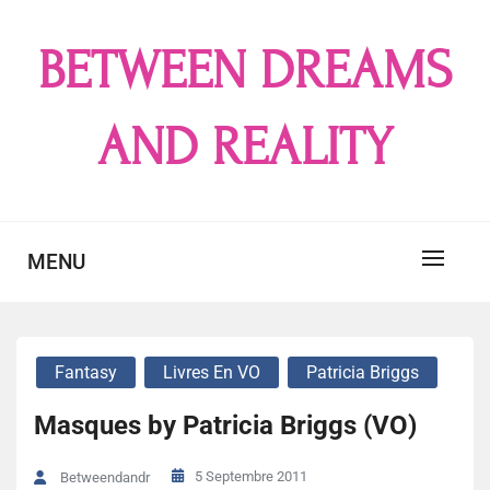
Skip
to
BETWEEN DREAMS
content
AND REALITY
MENU
Fantasy
Livres En VO
Patricia Briggs
Masques by Patricia Briggs (VO)
5 Septembre 2011
Betweendandr