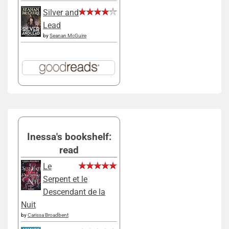
Silver and
Lead
by
Seanan McGuire
Inessa's bookshelf:
read
Le
Serpent et le
Descendant de la
Nuit
by
Carissa Broadbent