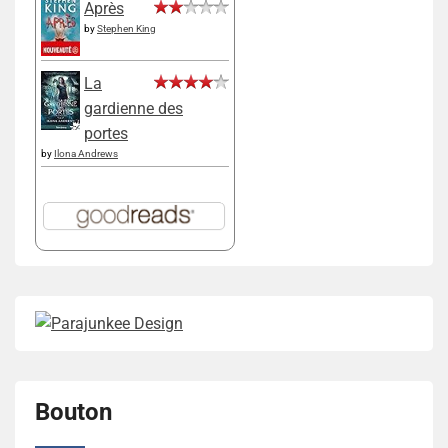
Après
by
Stephen King
La
gardienne des
portes
by
Ilona Andrews
Bouton