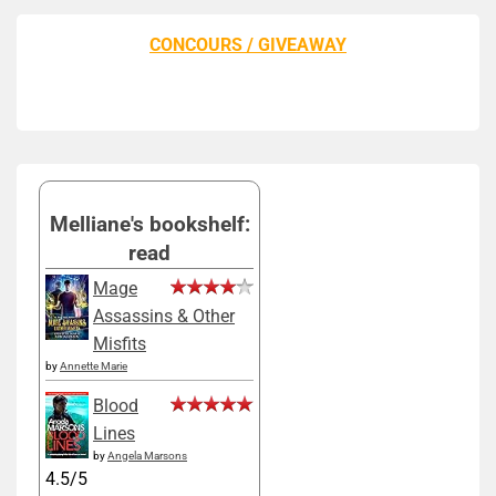
CONCOURS / GIVEAWAY
Melliane's bookshelf:
read
Mage
Assassins & Other
Misfits
by
Annette Marie
Blood
Lines
by
Angela Marsons
4.5/5