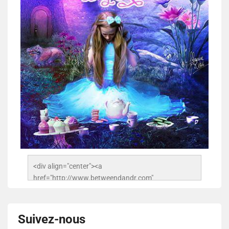
<div align="center"><a 
href="http://www.betweendandr.com" 
title="Between D&R"><img 
src="https://image.ibb.co/jcfFOA/14141704-
503716673157532-2788222864243652657-n.jpg" 
Suivez-nous
alt="Between D&R" style="border:none;" /></a>