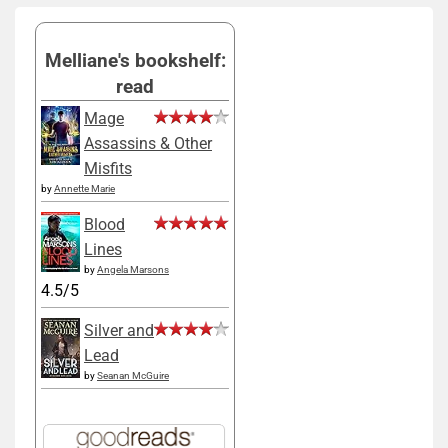
Melliane's bookshelf:
read
Mage
Assassins & Other
Misfits
by
Annette Marie
Blood
Lines
by
Angela Marsons
4.5/5
Silver and
Lead
by
Seanan McGuire