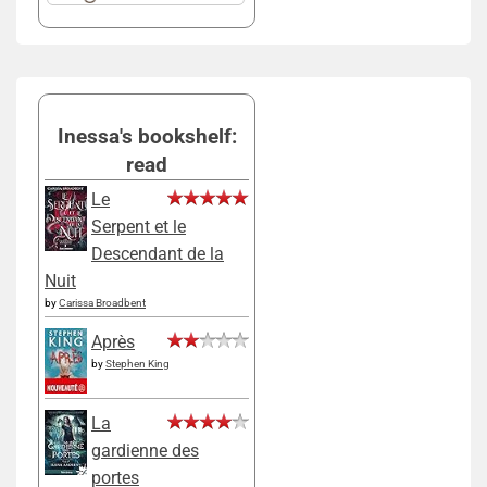
Inessa's bookshelf:
read
Le
Serpent et le
Descendant de la
Nuit
by
Carissa Broadbent
Après
by
Stephen King
La
gardienne des
portes