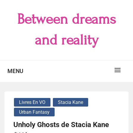
Skip
to
Between dreams
content
and reality
MENU
Livres En VO
Stacia Kane
Urban Fantasy
Unholy Ghosts de Stacia Kane