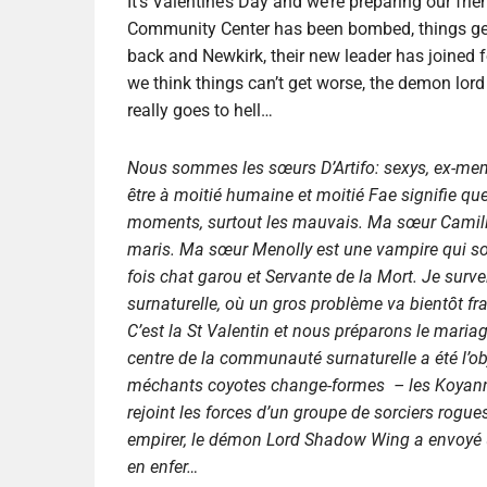
It’s Valentine’s Day and we’re preparing our fri
Community Center has been bombed, things get r
back and Newkirk, their new leader has joined f
we think things can’t get worse, the demon lor
really goes to hell…
Nous sommes les sœurs D’Artifo: sexys, ex-mem
être à moitié humaine et moitié Fae signifie qu
moments, surtout les mauvais. Ma sœur Camill
maris. Ma sœur Menolly est une vampire qui sor
fois chat garou et Servante de la Mort. Je surv
surnaturelle, où un gros problème va bientôt fr
C’est la St Valentin et nous préparons le maria
centre de la communauté surnaturelle a été l’ob
méchants coyotes change-formes – les Koyanni 
rejoint les forces d’un groupe de sorciers rogu
empirer, le démon Lord Shadow Wing a envoyé 
en enfer…