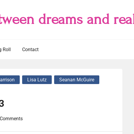
tween dreams and real
g Roll
Contact
arrison
Lisa Lutz
Seanan McGuire
3
 Comments