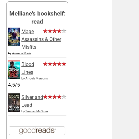
Melliane's bookshelf:
read
Mage
Assassins & Other
Misfits
by
Annette Marie
Blood
Lines
by
Angela Marsons
4.5/5
Silver and
Lead
by
Seanan McGuire