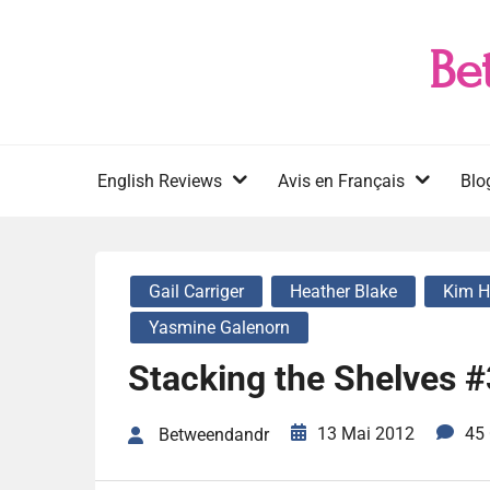
Skip
to
Be
content
English Reviews
Avis en Français
Blo
Gail Carriger
Heather Blake
Kim H
Yasmine Galenorn
Stacking the Shelves #
13 Mai 2012
45
Betweendandr