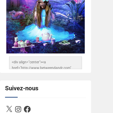
<div align="center"><a 
href="http://www.betweendandr.com" 
title="Between D&R"><img 
src="https://image.ibb.co/jcfFOA/14141704-
503716673157532-
Suivez-nous
2788222864243652657-n.jpg" 
alt="Between D&R" style="border:none;" />
</a></div>
X
Instagram
Facebook