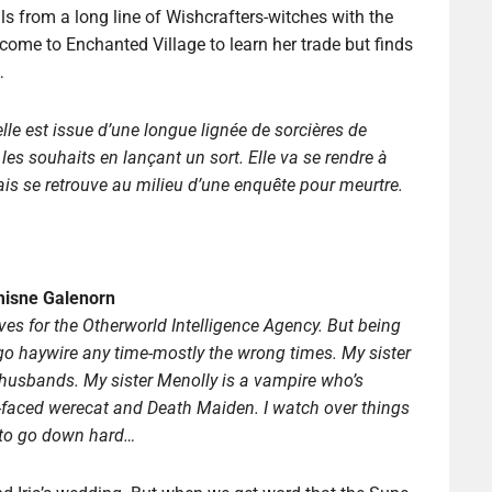
s from a long line of Wishcrafters-witches with the
 come to Enchanted Village to learn her trade but finds
…
elle est issue d
’
une longue lignée de sorcières de
les souhaits en lançant un sort. Elle va se rendre à
is se retrouve au milieu d
’
une enquête pour meurtre.
misne Galenorn
ives for the Otherworld Intelligence Agency. But being
o haywire any time-mostly the wrong times. My sister
 husbands. My sister Menolly is a vampire who’s
-faced werecat and Death Maiden. I watch over things
 to go down hard…