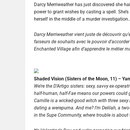
Darcy Merriweather has just discovered she hail
power to grant wishes by casting a spell. She’s
herself in the middle of a murder investigation
Darcy Merriweather vient juste de découvrir qu
’
faiseurs de souhaits avec le pouvoir d
’
accorder 
Enchanted Village afin d
’
apprendre le métier ma
Shaded Vision (Sisters of the Moon, 11) – Ya
We’re
the D’Artigo sisters: sexy, savvy ex-operat
half-human, half-Fae means our powers could g
Camille is a wicked-good witch with three sexy
dating a werepuma. And me? I’m Delilah, a two
in the Supe Community, where trouble is about