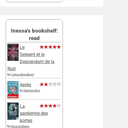
Inessa's bookshelf:
read
Le
Serpent et le
Descendant de la
Nuit
by
Carissa Broadbent
Après
by
Stephen King
La
gardienne des
portes
by
Ilona Andrews