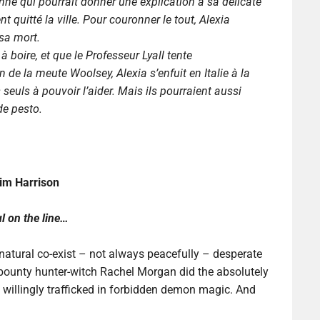
onne qui pourrait donner une explication à sa délicate
 quitté la ville. Pour couronner le tout, Alexia
sa mort.
boire, et que le Professeur Lyall tente
de la meute Woolsey, Alexia s’enfuit en Italie à la
 seuls à pouvoir l’aider. Mais ils pourraient aussi
de pesto.
im Harrison
l on the line…
rnatural co-exist – not always peacefully – desperate
 bounty hunter-witch Rachel Morgan did the absolutely
e willingly trafficked in forbidden demon magic. And