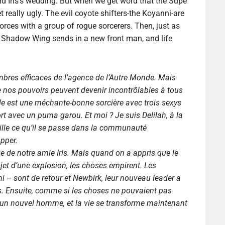
end Iris’s wedding. But when we get word that the Supe
eally ugly. The evil coyote shifters-the Koyanni-are
orces with a group of rogue sorcerers. Then, just as
d Shadow Wing sends in a new front man, and life
bres efficaces de l’agence de l’Autre Monde. Mais
e nos pouvoirs peuvent devenir incontrôlables à tous
e est une méchante-bonne sorcière avec trois sexys
t avec un puma garou. Et moi ? Je suis Delilah, à la
eille ce qu’il se passe dans la communauté
apper.
ge de notre amie Iris. Mais quand on a appris que le
jet d’une explosion, les choses empirent. Les
– sont de retour et Newbirk, leur nouveau leader a
es. Ensuite, comme si les choses ne pouvaient pas
un nouvel homme, et la vie se transforme maintenant