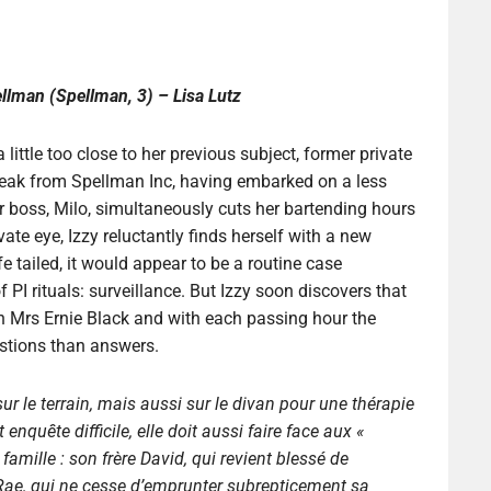
ellman
(Spellman, 3) – Lisa Lutz
little too close to her previous subject, former private
break from Spellman Inc, having embarked on a less
r boss, Milo, simultaneously cuts her bartending hours
ivate eye, Izzy reluctantly finds herself with a new
 tailed, it would appear to be a routine case
PI rituals: surveillance. But Izzy soon discovers that
on Mrs Ernie Black and with each passing hour the
stions than answers.
ur le terrain, mais aussi sur le divan pour une thérapie
enquête difficile, elle doit aussi faire face aux «
ille : son frère David, qui revient blessé de
 Rae, qui ne cesse d’emprunter subrepticement sa