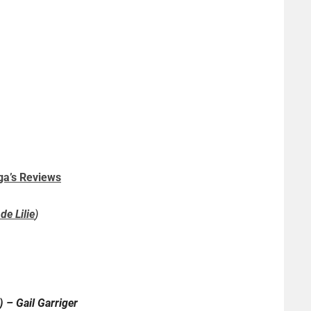
ga’s Reviews
de Lilie
)
) – Gail Garriger