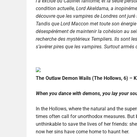
l’a exclue du Cabinet fantôme, et la seule pers
condition actuelle, Lord Akeldama, a inopinément
découvre que les vampires de Londres ont juré 
Tandis que Lord Maccon met toute son énergie à 
désespérément de maintenir la cohésion au sein 
recherche des mystérieux Templiers. Ils sont les
s’avérer pires que les vampires. Surtout armés 
The Outlaw Demon Wails (The Hollows, 6) – K
When you dance with demons, you lay your sou
In the Hollows, where the natural and the supe
times often call for unorthodox measures. But
unthinkable to save the lives of her friends: sh
now her sins have come home to haunt her.