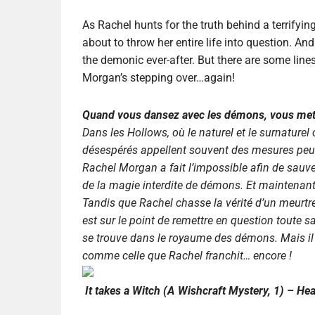
As Rachel hunts for the truth behind a terrifyin
about to throw her entire life into question. An
the demonic ever-after. But there are some line
Morgan’s stepping over…again!
Quand vous dansez avec les démons, vous met
Dans les Hollows, où le naturel et le surnaturel
désespérés appellent souvent des mesures peu 
Rachel Morgan a fait l’impossible afin de sauver
de la magie interdite de démons. Et maintenant
Tandis que Rachel chasse la vérité d’un meurtre t
est sur le point de remettre en question toute sa
se trouve dans le royaume des démons. Mais il 
comme celle que Rachel franchit… encore !
It takes a Witch (A Wishcraft Mystery, 1) – He