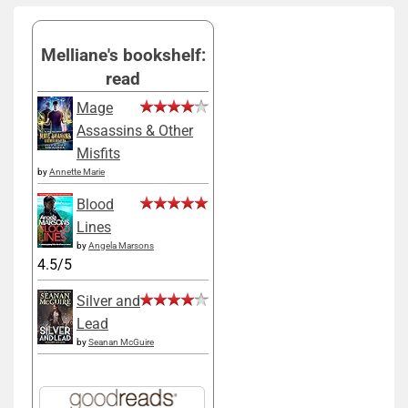
Melliane's bookshelf:
read
Mage
Assassins & Other
Misfits
by
Annette Marie
Blood
Lines
by
Angela Marsons
4.5/5
Silver and
Lead
by
Seanan McGuire