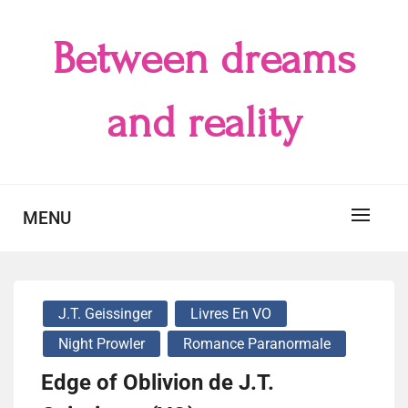
Skip
to
Between dreams
content
and reality
MENU
J.T. Geissinger
Livres En VO
Night Prowler
Romance Paranormale
Edge of Oblivion de J.T.