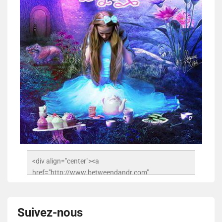
<div align="center"><a 
href="http://www.betweendandr.com" 
title="Between D&R"><img 
src="https://image.ibb.co/jcfFOA/14141704-
503716673157532-2788222864243652657-n.jpg" 
Suivez-nous
alt="Between D&R" style="border:none;" /></a>