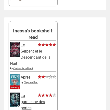
Inessa's bookshelf:
read
Le
Serpent et le
Descendant de la
Nuit
by
Carissa Broadbent
Après
by
Stephen King
La
gardienne des
portes