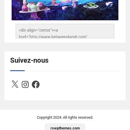
<div align="center"><a 
href="http://www.betweendandr.com" 
title="Between D&R"><img 
src="https://image.ibb.co/jcfFOA/14141704-
503716673157532-2788222864243652657-n.jpg" 
Suivez-nous
alt="Between D&R" style="border:none;" /></a>
</div>
X
Instagram
Facebook
Copyright
2024. All rights reserved.
rswpthemes.com