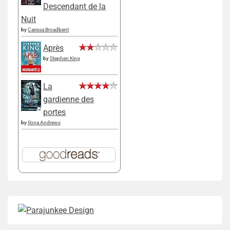
Descendant de la
Nuit
by
Carissa Broadbent
Après
by
Stephen King
La
gardienne des
portes
by
Ilona Andrews