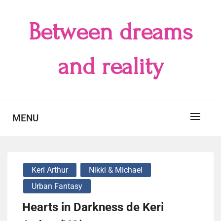
Skip
to
Between dreams
content
and reality
MENU
Keri Arthur
Nikki & Michael
Urban Fantasy
Hearts in Darkness de Keri