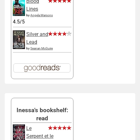
Blood
Lines
by
Angela Marsons
4.5/5
Silver and
Lead
by
Seanan McGuire
Inessa's bookshelf:
read
Le
Serpent et le