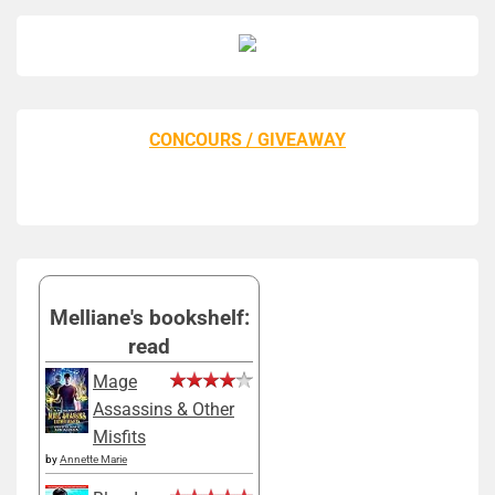
CONCOURS / GIVEAWAY
Melliane's bookshelf:
read
Mage
Assassins & Other
Misfits
by
Annette Marie