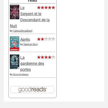
read
Le
Serpent et le
Descendant de la
Nuit
by
Carissa Broadbent
Après
by
Stephen King
La
gardienne des
portes
by
Ilona Andrews