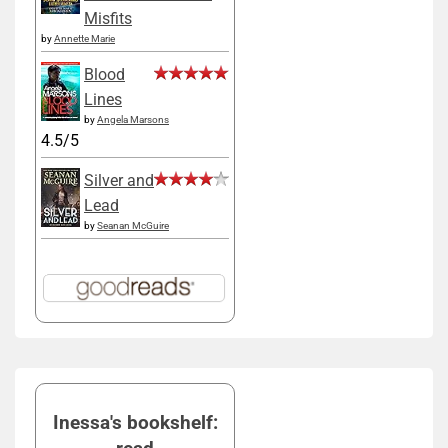
Misfits
by
Annette Marie
Blood
Lines
by
Angela Marsons
4.5/5
Silver and
Lead
by
Seanan McGuire
Inessa's bookshelf: