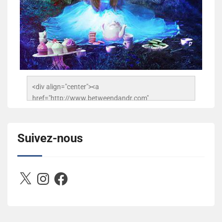
<div align="center"><a 
href="http://www.betweendandr.com" 
title="Between D&R"><img 
src="https://image.ibb.co/jcfFOA/14141704-
503716673157532-2788222864243652657-n.jpg" 
Suivez-nous
alt="Between D&R" style="border:none;" /></a>
</div>
X
Instagram
Facebook