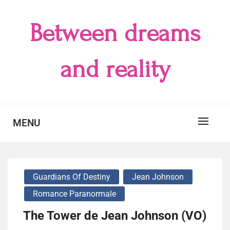
Skip
to
Between dreams
content
and reality
MENU
Guardians Of Destiny
Jean Johnson
Romance Paranormale
The Tower de Jean Johnson (VO)