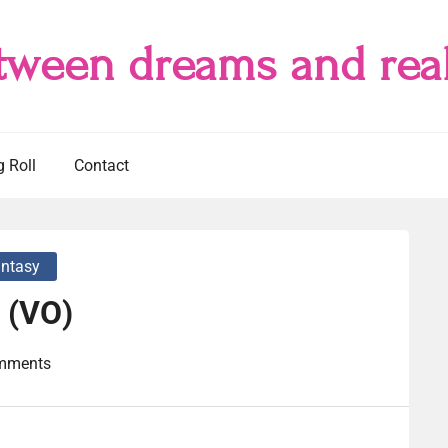
tween dreams and real
g Roll
Contact
antasy
r (VO)
mments