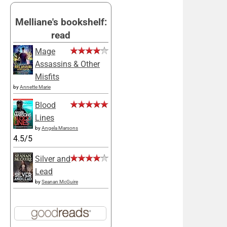
Melliane's bookshelf:
read
Mage
Assassins & Other
Misfits
by
Annette Marie
Blood
Lines
by
Angela Marsons
4.5/5
Silver and
Lead
by
Seanan McGuire