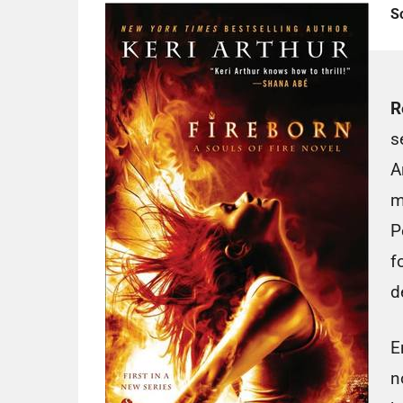
S
R
s
A
m
P
f
d
E
n