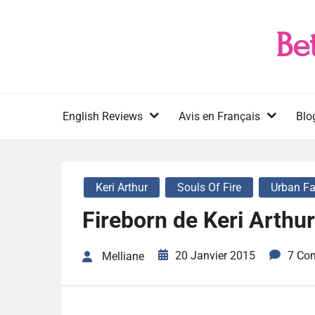
Skip
to
Be
content
English Reviews
Avis en Français
Blo
Keri Arthur
Souls Of Fire
Urban F
Fireborn de Keri Arthu
20 Janvier 2015
7 Co
Melliane