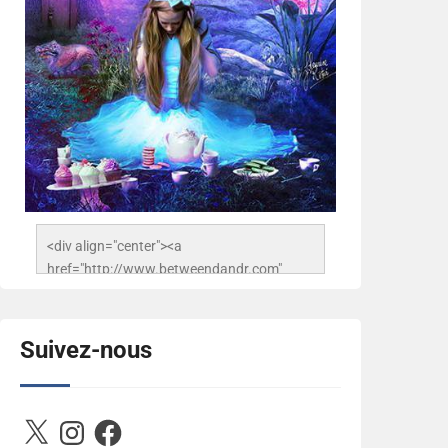
<div align="center"><a 
href="http://www.betweendandr.com" 
title="Between D&R"><img 
src="https://image.ibb.co/jcfFOA/14141704-
503716673157532-
Suivez-nous
2788222864243652657-n.jpg" 
alt="Between D&R" style="border:none;" />
</a></div>
X
Instagram
Facebook