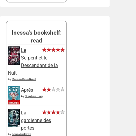
Inessa's bookshelf:
read
Le
Serpent et le
Descendant de la
Nuit
by
Carissa Broadbent
Après
by
Stephen King
La
gardienne des
portes
by
Ilona Andrews