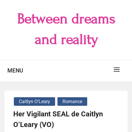
Skip
to
Between dreams
content
and reality
MENU
Caitlyn O'Leary
Romance
Her Vigilant SEAL de Caitlyn
O’Leary (VO)