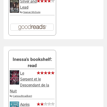
Silver and
Lead
by
Seanan McGuire
Inessa's bookshelf:
read
Le
Serpent et le
Descendant de la
Nuit
by
Carissa Broadbent
Après