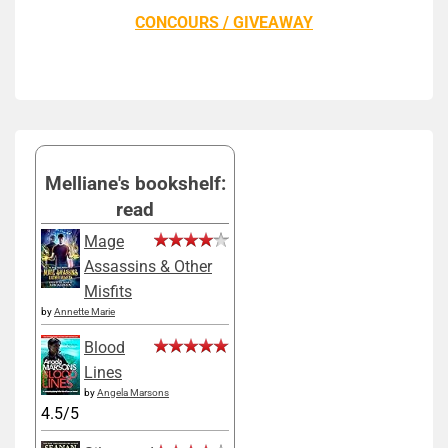
CONCOURS / GIVEAWAY
Melliane's bookshelf:
read
Mage
Assassins & Other
Misfits
by
Annette Marie
Blood
Lines
by
Angela Marsons
4.5/5