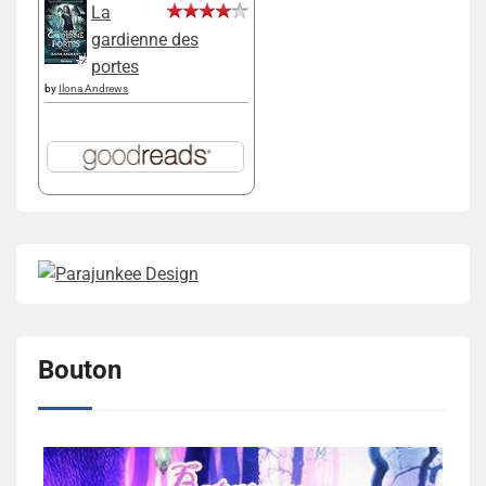
La
gardienne des
portes
by
Ilona Andrews
Bouton