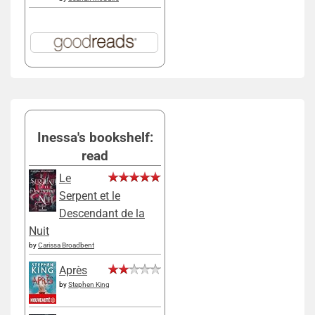
Inessa's bookshelf:
read
Le
Serpent et le
Descendant de la
Nuit
by
Carissa Broadbent
Après
by
Stephen King