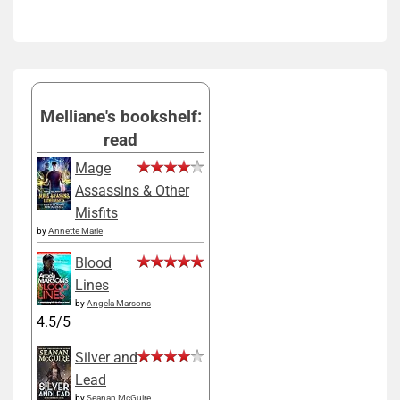
Melliane's bookshelf:
read
Mage
Assassins & Other
Misfits
by
Annette Marie
Blood
Lines
by
Angela Marsons
4.5/5
Silver and
Lead
by
Seanan McGuire