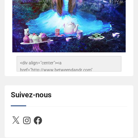
<div align="center"><a 
href="http://www.betweendandr.com" 
title="Between D&R"><img 
src="https://image.ibb.co/jcfFOA/14141704-
503716673157532-2788222864243652657-n.jpg" 
Suivez-nous
alt="Between D&R" style="border:none;" /></a>
</div>
X
Instagram
Facebook