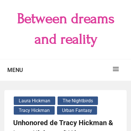
Skip
to
Between dreams
content
and reality
MENU
Laura Hickman
The Nightbirds
Tracy Hickman
Urban Fantasy
Unhonored de Tracy Hickman &