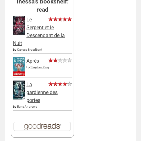
Inessa's bookshelf:
read
Le
Serpent et le
Descendant de la
Nuit
by
Carissa Broadbent
Après
by
Stephen King
La
gardienne des
portes
by
Ilona Andrews