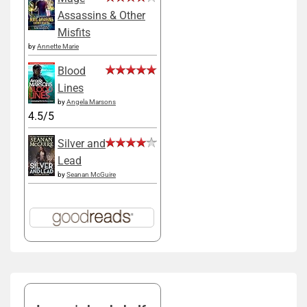
Assassins & Other
Misfits
by
Annette Marie
Blood
Lines
by
Angela Marsons
4.5/5
Silver and
Lead
by
Seanan McGuire